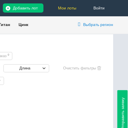
Добавить лот
Мои лоты
Войти
Титан
Цинк
Выбрать регион
0
аказ
Длина
Отправить заявку