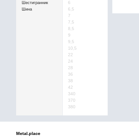
6
Шестигранник
6,5
Шина
7
7,5
8,5
9
9,5
10,5
22
24
28
36
38
42
340
370
380
Metal.place