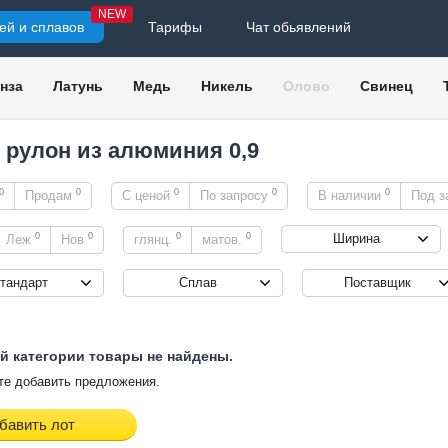
NEW
ей и сплавов
Тарифы
Чат обьявлений
нза
Латунь
Медь
Никель
Олово
Свинец
, рулон из алюминия 0,9
0
0
0
0
0
Продам
С ценой
По запросу
В наличии
Под з
0
0
0
0
Ширина
Леж
Нов
глянц.
матов.
тандарт
Сплав
Поставщик
й категории товары не найдены.
е добавить предложения.
бавить лот