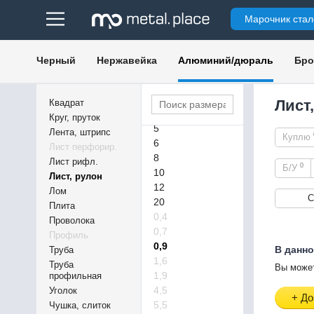
1,2
Марочник стал
1,5
1,8
2
Черный
Нержавейка
Алюминий/дюраль
Бро
2,5
3
3,5
Лист
Квадрат
4
Круг, пруток
5
Лента, штрипс
Куплю
6
Лист перфорир.
8
Лист рифл.
0
Б/У
10
Лист, рулон
12
Лом
С
20
Плита
0,4
Проволока
0,7
Профиль
0,9
В данно
Труба
1,6
Труба
Вы может
1,9
профильная
4,5
Уголок
+ До
5,5
Чушка, слиток