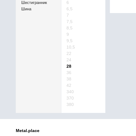
6
Шестигранник
6,5
Шина
7
7,5
8,5
9
9,5
10,5
22
24
28
36
38
42
340
370
380
Metal.place