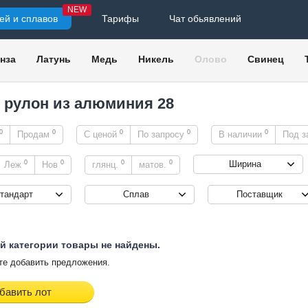
NEW
ей и сплавов
Тарифы
Чат обьявлений
нза
Латунь
Медь
Никель
Олово
Свинец
, рулон из алюминия 28
0
0
0
0
0
Продам
С ценой
По запросу
В наличии
Под з
0
0
0
0
Ширина
Леж
Нов
глянц.
матов.
тандарт
Сплав
Поставщик
й категории товары не найдены.
е добавить предложения.
бавить лот