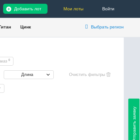
Добавить лот
Мои лоты
Войти
Титан
Цинк
Выбрать регион
0
аказ
Длина
Отправить заявку