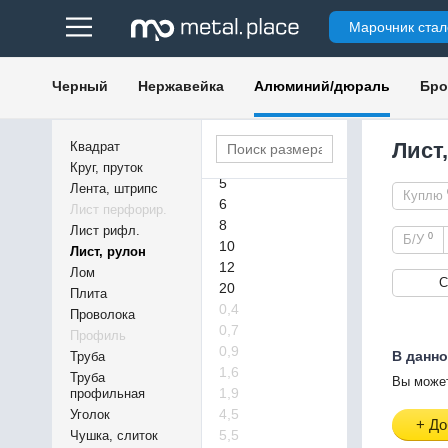
1,2
Марочник стал
1,5
1,8
2
Черный
Нержавейка
Алюминий/дюраль
Бро
2,5
3
3,5
Лист
Квадрат
4
Круг, пруток
5
Лента, штрипс
Куплю
6
Лист перфорир.
8
Лист рифл.
0
Б/У
10
Лист, рулон
12
Лом
С
20
Плита
0,4
Проволока
0,7
Профиль
0,9
В данно
Труба
1,6
Труба
Вы может
1,9
профильная
4,5
Уголок
+ До
5,5
Чушка, слиток