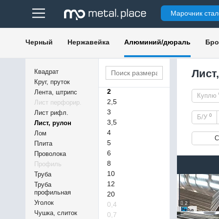
0,5
Марочник стал
0,6
0,8
1
Черный
Нержавейка
Алюминий/дюраль
Бро
1,1
1,2
1,5
Лист
Квадрат
1,8
Круг, пруток
2
Лента, штрипс
Куплю
2,5
Лист перфорир.
3
Лист рифл.
0
Б/У
3,5
Лист, рулон
4
Лом
С
5
Плита
6
Проволока
8
Профиль
10
Труба
12
Труба
профильная
20
Уголок
0,4
2
Чушка, слиток
0,7