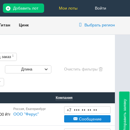
Добавить лот
Мои лоты
Войти
Титан
Цинк
Выбрать регион
1
 заказ
Длина
Компания
Отправить заявку
Россия, Екатеринбург
+7
•
•
•
•
•
•
•
•
•
ООО "Ферус"
00 ₽/т
Сообщение