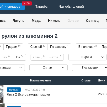
NEW
ей и сплавов
Тарифы
Чат обьявлений
нза
Латунь
Медь
Никель
Олово
Свинец
, рулон из алюминия 2
0
56
52
4
23
Продам
С ценой
По запросу
В наличии
Под
0
34
0
0
Ширина
Леж
Нов
глянц.
матов.
тандарт
Сплав
Поставщик
Наименование
Сплав
Цена
Продам
04.07.2022 07:48
268 0
Лист 2 Все размеры, марки