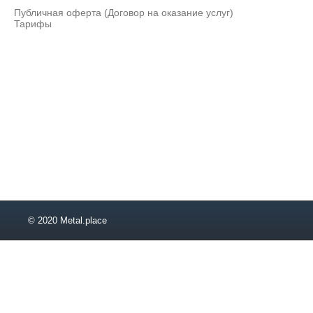
30х200
Публичная оферта (Договор на оказание услуг)
35х70
Тарифы
35х80
35х310
35х350
35х360
40х360
40х500
50х250
50х350
50х360
50х430
50х460
60х200
60х430
© 2020 Metal.place
70х430
70х515
80х76
110х120