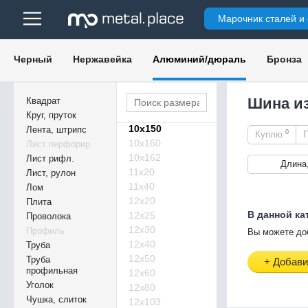
9х30
Марочник сталей и
9,5х159
10х20
10х25
Черный
Нержавейка
Алюминий/дюраль
Бронза
10х30
10х40
10х75
Шина и
Квадрат
10х140
Круг, пруток
10х150
Лента, штрипс
0
Куплю
10х160
Лист перфорир.
10х162
Лист рифл.
Длина
11х20
Лист, рулон
11х40
Лом
12х20
Плита
В данной ка
12х25
Проволока
12х30
Профиль
Вы можете до
12х40
Труба
12х50
Труба
+ Добави
профильная
12х60
Уголок
12х80
Чушка, слиток
12х103