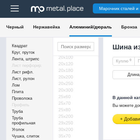
12х160
Марочник сталей и
12х165
15х80
15х160
Черный
Нержавейка
Алюминий/дюраль
Бронза
16х40
16х50
20х30
Шина и
Квадрат
20х60
Круг, пруток
20х100
Лента, штрипс
0
Куплю
20х120
Лист перфорир.
20х180
Лист рифл.
Длина
20х200
Лист, рулон
20х250
Лом
20х300
Плита
25х60
В данной ка
Проволока
25х70
Профиль
Вы можете до
25х80
Труба
25х200
Труба
+ Добави
29х250
профильная
30х200
Уголок
35х70
Чушка, слиток