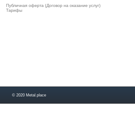
50х360
Публичная оферта (Договор на оказание услуг)
50х430
Тарифы
50х460
60х200
60х430
70х430
70х515
80х76
110х120
© 2020 Metal.place