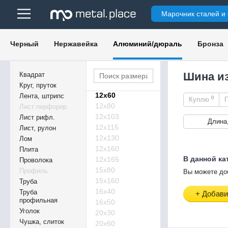
10х162
Марочник сталей и
11х20
11х40
12х20
Черный
Нержавейка
Алюминий/дюраль
Бронза
12х25
12х30
12х40
Шина и
Квадрат
12х50
Круг, пруток
12х60
Лента, штрипс
0
Куплю
12х80
Лист перфорир.
12х103
Лист рифл.
Длина
12х115
Лист, рулон
12х130
Лом
12х160
Плита
В данной ка
12х165
Проволока
15х80
Профиль
Вы можете до
15х160
Труба
16х40
Труба
+ Добави
профильная
16х50
Уголок
20х30
Чушка, слиток
20х60