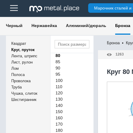
45
Марочник сталей и
48
50
55
Черный
Нержавейка
Алюминий/дюраль
Бронза
60
65
70
Бронза
▪
Кру
Квадрат
75
Круг, пруток
1263
80
Лента, штрипс
85
Лист, рулон
90
Лом
Круг 80
95
Полоса
100
Проволока
110
Труба
120
Чушка, слиток
130
Шестигранник
140
150
160
170
180