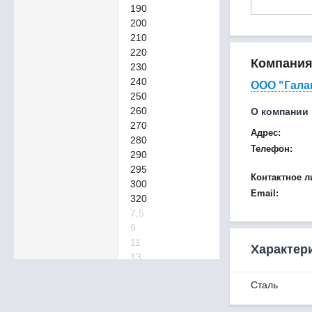
190
200
210
220
Компани
230
240
ООО "Гала
250
260
О компании
270
Адрес:
280
Телефон:
290
295
Контактное л
300
Email:
320
7,5
9
11
Характер
13
17
Сталь
21
24