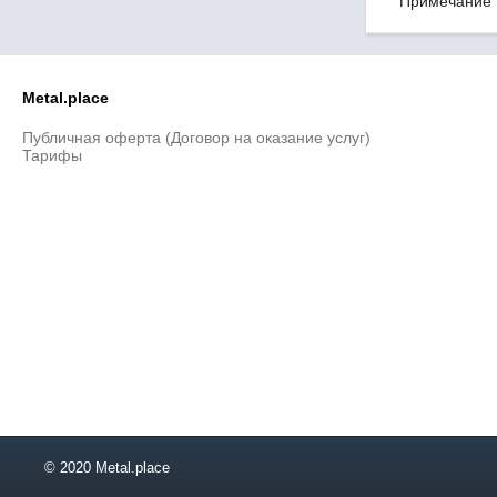
Примечание
80х12,5
80х15
80х17,5
80х20
Metal.place
80х25
85х7,5
Публичная оферта (Договор на оказание услуг)
85х10
Тарифы
85х12,5
85х15
85х17,5
85х20
90х7,5
90х10
90х12,5
90х15
90х17,5
90х20
90х22,5
90х25
95х7,5
© 2020 Metal.place
95х10
95х12,5