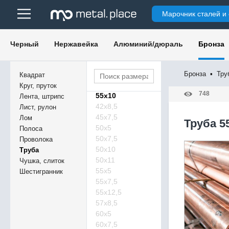
Марочник сталей и
Черный
Нержавейка
Алюминий/дюраль
Бронза
Бронза
▪
Тру
Квадрат
Круг, пруток
748
55х10
Лента, штрипс
42х8,5
Лист, рулон
45х7,5
Лом
Труба 5
50х5
Полоса
50х7,5
Проволока
50х10
Труба
50х11
Чушка, слиток
55х5
Шестигранник
55х7,5
55х12,5
57х8,5
60х5
60х7,5