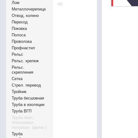
Лом
40
Металлочерепица
Отвод, колено
Переход
Поковка
Полоса
Проволока
Профнастил
Рельс
Рельс. крепеж
Рельс.
скрепления
Сетка
Стрел. перевод
Тройник
Труба бесшовная
Труба в изоляции
Труба ВГП
Труба овал.,
плоскоовал.,
полуовал. (арочн.)
Труба