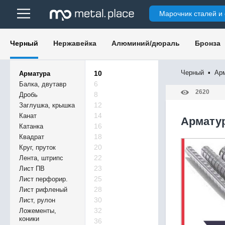
Марочник сталей и
Черный
Нержавейка
Алюминий/дюраль
Бронза
Черный
▪
Ар
10
Арматура
6
Балка, двутавр
2620
8
Дробь
12
Заглушка, крышка
14
Канат
Армату
16
Катанка
18
Квадрат
20
Круг, пруток
22
Лента, штрипс
23
Лист ПВ
25
Лист перфорир.
28
Лист рифленый
30
Лист, рулон
32
Ложементы,
коники
36