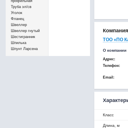
профильная
Труба эл/св
Уголок
Фланец
Швеллер
Компани
Швеллер гнутый
Шестигранник
ТОО «ПО К
Шпилька
Шпунт Ларсена
О компании
Адрес:
Телефон:
Email:
Характер
Класс
Длина, м