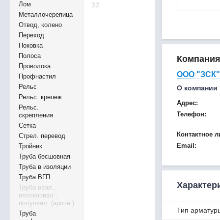
Лом
32
Металлочерепица
Отвод, колено
Переход
Поковка
Полоса
Компани
Проволока
ООО "ЗСК"
Профнастил
Рельс
О компании
Рельс. крепеж
Адрес:
Рельс.
Телефон:
скрепления
Сетка
Контактное л
Стрел. перевод
Email:
Тройник
Труба бесшовная
Труба в изоляции
Труба ВГП
Характер
Труба овал.,
плоскоовал.,
полуовал. (арочн.)
Тип арматур
Труба