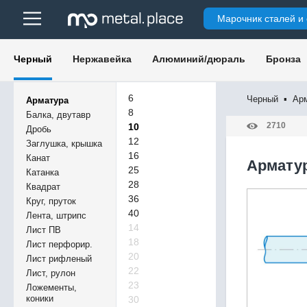
Марочник сталей и
Черный
Нержавейка
Алюминий/дюраль
Бронза
6
Черный
▪
Ар
Арматура
8
Балка, двутавр
2710
10
Дробь
12
Заглушка, крышка
16
Канат
Арматур
25
Катанка
28
Квадрат
36
Круг, пруток
40
Лента, штрипс
14
Лист ПВ
18
Лист перфорир.
20
Лист рифленый
22
Лист, рулон
23
Ложементы,
коники
30