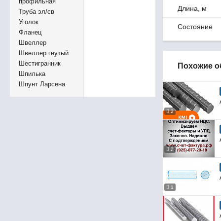
профильная
Длина, м
Труба эл/св
Уголок
Состояние
Фланец
Швеллер
Швеллер гнутый
Шестигранник
Похожие о
Шпилька
Шпунт Ларсена
2
2
1