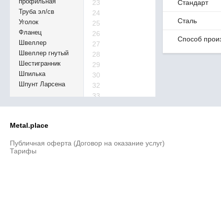
профильная
23
Стандарт
Труба эл/св
24
Сталь
Уголок
25
Фланец
26
Способ прои
Швеллер
27
Швеллер гнутый
28
Шестигранник
29
Шпилька
30
Шпунт Ларсена
32
33
34
35
Metal.place
36
38
Публичная оферта (Договор на оказание услуг)
40
Тарифы
41
42
45
46
48
50
52