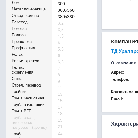
Лом
300
Металлочерепица
360х360
Отвод, колено
380х380
Переход
3,2
Поковка
3,5
Полоса
4,5
Компани
Проволока
5
Профнастил
5,5
ТД Уралпр
Рельс
6
Рельс. крепеж
6,3
О компании
Рельс.
7
скрепления
Адрес:
8
Сетка
Телефон:
9
Стрел. перевод
11
Тройник
Контактное л
13
Труба бесшовная
Email:
15
Труба в изоляции
17
Труба ВГП
18
Труба овал.,
19
плоскоовал.,
Характер
21
полуовал. (арочн.)
22
Труба