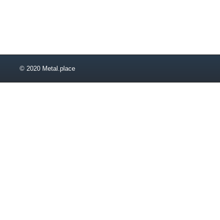
53
55
56
58
63
65
© 2020 Metal.place
68
70
73
75
78
80
83
85
90
93
95
100
105
110
115