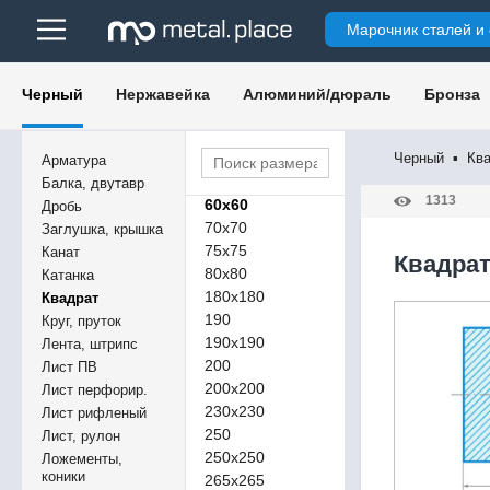
16
Марочник сталей и
16х16
20
30х30
Черный
Нержавейка
Алюминий/дюраль
Бронза
35х35
40х40
50х50
Черный
▪
Кв
Арматура
60
Балка, двутавр
1313
60х60
Дробь
70х70
Заглушка, крышка
75х75
Канат
Квадрат
80х80
Катанка
180х180
Квадрат
190
Круг, пруток
190х190
Лента, штрипс
200
Лист ПВ
200х200
Лист перфорир.
230х230
Лист рифленый
250
Лист, рулон
250х250
Ложементы,
коники
265х265