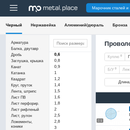
Марочник сталей и
0,14
Черный
Нержавейка
Алюминий/дюраль
Бронза
0,25
0,3
0,4
Проволо
Арматура
0,5
Балка, двутавр
0,6
Дробь
0
Куплю
0,8
Заглушка, крышка
0,9
Канат
0
Б/У
Ле
1
Катанка
1,2
Квадрат
Длина
1,4
Круг, пруток
1,5
Лента, штрипс
1,6
Лист ПВ
1,8
Лист перфорир.
2
Лист рифленый
2,5
Лист, рулон
2,8
1
Ложементы,
коники
3