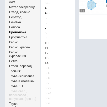
Лом
3,5
Металлочерепица
4
1
Отвод, колено
4,5
Переход
5
Поковка
6
Полоса
7
Проволока
8
Профнастил
9
Рельс
10
Рельс. крепеж
11
Рельс.
12
скрепления
13
Сетка
14
Стрел. перевод
0,15
Тройник
0,16
Труба бесшовная
0,18
Труба в изоляции
0,2
Труба ВГП
0,22
Труба овал.,
0,24
плоскоовал.,
0,26
полуовал. (арочн.)
0,28
Труба