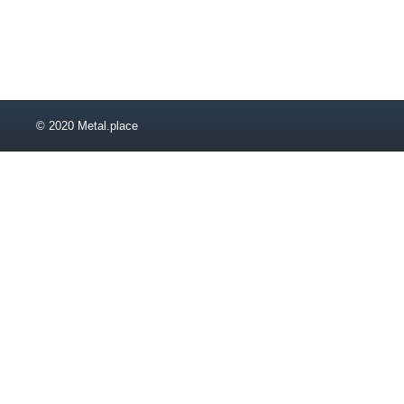
1,65
1,7
1,85
1,9
2,1
2,2
© 2020 Metal.place
2,3
2,4
2,6
2,65
2,95
3,05
3,1
3,2
3,3
3,4
3,43
3,6
3,64
3,76
3,78