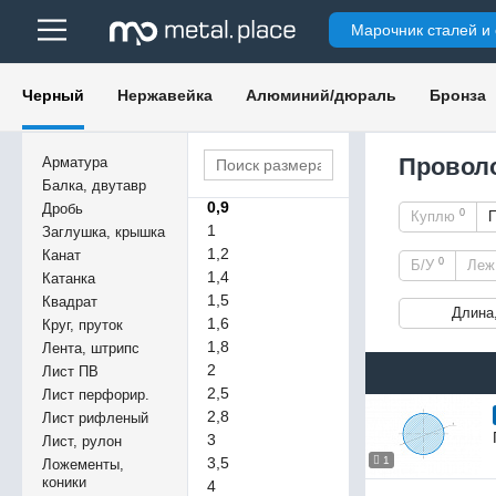
Марочник сталей и
0,14
0,25
0,3
Черный
Нержавейка
Алюминий/дюраль
Бронза
0,4
0,5
0,6
Проволо
Арматура
0,8
Балка, двутавр
0,9
Дробь
0
Куплю
1
Заглушка, крышка
1,2
Канат
0
Б/У
Ле
1,4
Катанка
1,5
Квадрат
Длина
1,6
Круг, пруток
1,8
Лента, штрипс
2
Лист ПВ
2,5
Лист перфорир.
2,8
Лист рифленый
3
Лист, рулон
3,5
1
Ложементы,
коники
4