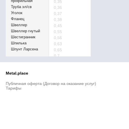
профильная
0,35
Труба эл/св
0,36
Уголок
0,37
Фланец
0,38
Швеллер
0,45
Швеллер гнутый
0,55
Шестигранник
0,56
Шпилька
0,63
Шпунт Ларсена
0,65
0,7
0,71
0,75
Metal.place
0,85
0,95
Публичная оферта (Договор на оказание услуг)
1,05
Тарифы
1,1
1,15
1,25
1,3
1,55
1,65
1,7