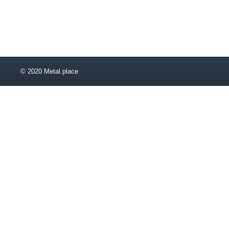
1,85
1,9
2,1
2,2
2,3
2,4
© 2020 Metal.place
2,6
2,65
2,95
3,05
3,1
3,2
3,3
3,4
3,43
3,6
3,64
3,76
3,78
3,8
4,1