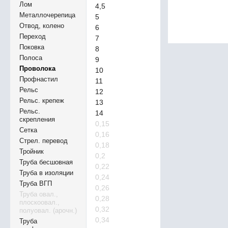
Лом
4,5
Металлочерепица
5
Отвод, колено
6
Переход
7
Поковка
8
Полоса
9
Проволока
10
Профнастил
11
Рельс
12
Рельс. крепеж
13
Рельс.
14
скрепления
0,15
Сетка
0,16
Стрел. перевод
0,18
Тройник
0,2
Труба бесшовная
0,22
Труба в изоляции
0,24
Труба ВГП
0,26
Труба овал.,
0,28
плоскоовал.,
0,32
полуовал. (арочн.)
0,34
Труба