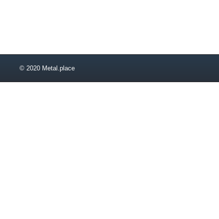
4,2
4,3
4,4
4,42
4,6
4,8
© 2020 Metal.place
5,1
5,2
5,5
5,6
5,8
6,2
6,3
6,5
6,7
7,1
7,5
8,5
9,5
11,2
11,5