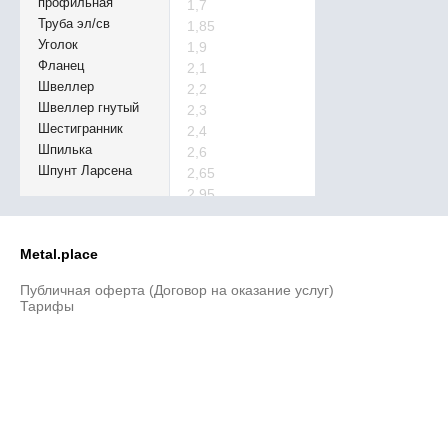
профильная
1,7
Труба эл/св
1,85
Уголок
1,9
Фланец
2,1
Швеллер
2,2
Швеллер гнутый
2,3
Шестигранник
2,4
Шпилька
2,6
Шпунт Ларсена
2,65
2,95
3,05
3,1
Metal.place
3,2
3,3
Публичная оферта (Договор на оказание услуг)
3,4
Тарифы
3,43
3,6
3,64
3,76
3,78
3,8
4,1