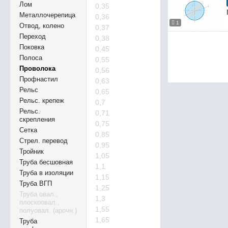
Лом
0,35
Металлочерепица
0,36
1
Отвод, колено
0,37
Переход
0,38
Поковка
0,45
Полоса
0,55
Проволока
0,56
Профнастил
0,63
Рельс
0,65
Рельс. крепеж
0,7
Рельс.
0,71
скрепления
0,75
Сетка
0,85
Стрел. перевод
0,95
Тройник
1,05
Труба бесшовная
1,1
Труба в изоляции
1,15
Труба ВГП
1,25
Труба овал.,
1,3
плоскоовал.,
1,55
полуовал. (арочн.)
1,65
Труба