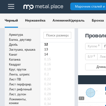
4,5
Марочник сталей и
5
6
7
Черный
Нержавейка
Алюминий/дюраль
Бронза
8
9
10
Проволо
Арматура
11
Балка, двутавр
12
Дробь
0
Куплю
13
Заглушка, крышка
14
Канат
0
Б/У
Ле
0,15
Катанка
0,16
Квадрат
Длина
0,18
Круг, пруток
0,2
Лента, штрипс
0,22
Лист ПВ
0,24
Лист перфорир.
0,26
Лист рифленый
0,28
Лист, рулон
0,32
1
Ложементы,
коники
0,34