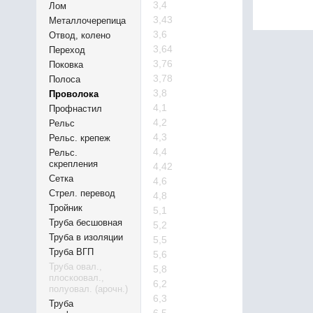
3,4
Лом
3,43
Металлочерепица
3,6
Отвод, колено
3,64
Переход
3,76
Поковка
3,78
Полоса
3,8
Проволока
4,1
Профнастил
4,2
Рельс
4,3
Рельс. крепеж
4,4
Рельс.
скрепления
4,42
Сетка
4,6
Стрел. перевод
4,8
Тройник
5,1
Труба бесшовная
5,2
Труба в изоляции
5,5
Труба ВГП
5,6
Труба овал.,
5,8
плоскоовал.,
6,2
полуовал. (арочн.)
6,3
Труба