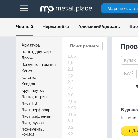
1,05
Марочник стал
1,1
1,15
1,25
Черный
Нержавейка
Алюминий/дюраль
Бро
1,3
1,55
1,65
Пров
Арматура
1,7
Балка, двутавр
1,85
Дробь
Куплю
1,9
Заглушка, крышка
2,1
Канат
0
Б/У
2,2
Катанка
2,3
Квадрат
Д
2,4
Круг, пруток
2,6
Лента, штрипс
2,65
Лист ПВ
2,95
В данно
Лист перфорир.
3,05
Лист рифленый
Вы может
3,1
Лист, рулон
3,2
Ложементы,
+ До
3,3
коники