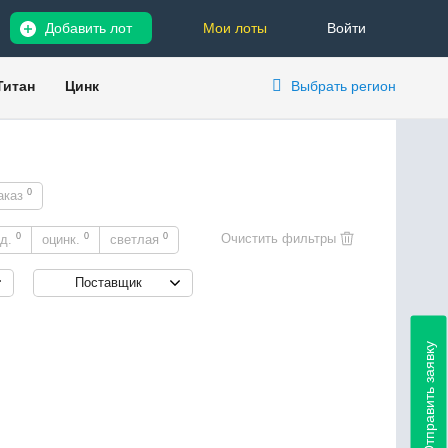
Добавить лот
Мои лоты
Войти
Титан
Цинк
Выбрать регион
0
аказ
0
0
0
ед.
оцинк.
светлая
Поставщик
Отправить заявку