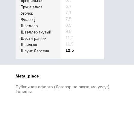
6,5
профильная
6,7
Труба эл/св
7,1
Уголок
7,5
Фланец
8,5
Швеллер
9,5
Швеллер гнутый
11,2
Шестигранник
11,5
Шпилька
12,5
Шпунт Ларсена
Metal.place
Публичная оферта (Договор на оказание услуг)
Тарифы