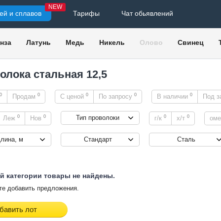
NEW
ей и сплавов
Тарифы
Чат обьявлений
нза
Латунь
Медь
Никель
Олово
Свинец
олока стальная 12,5
0
0
0
0
0
Продам
С ценой
По запросу
В наличии
Под з
0
0
0
0
Тип проволоки
Леж
Нов
г/к
х/т
ом
лина, м
Стандарт
Сталь
й категории товары не найдены.
е добавить предложения.
бавить лот