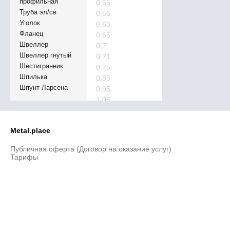
профильная
0,55
Труба эл/св
0,56
Уголок
0,63
Фланец
0,65
Швеллер
0,7
Швеллер гнутый
0,71
Шестигранник
0,75
Шпилька
0,85
Шпунт Ларсена
0,95
1,05
1,1
1,15
Metal.place
1,25
1,3
Публичная оферта (Договор на оказание услуг)
1,55
Тарифы
1,65
1,7
1,85
1,9
2,1
2,2
2,3