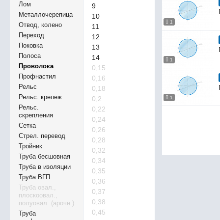
Лом
9
Металлочерепица
10
1
Отвод, колено
11
Переход
12
Поковка
13
Полоса
14
1
Проволока
0,15
Профнастил
0,16
Рельс
0,18
Рельс. крепеж
0,2
1
Рельс.
0,22
скрепления
0,24
Сетка
0,26
Стрел. перевод
0,28
Тройник
0,32
Труба бесшовная
0,34
Труба в изоляции
0,35
Труба ВГП
0,36
Труба овал.,
0,37
плоскоовал.,
0,38
полуовал. (арочн.)
0,45
Труба