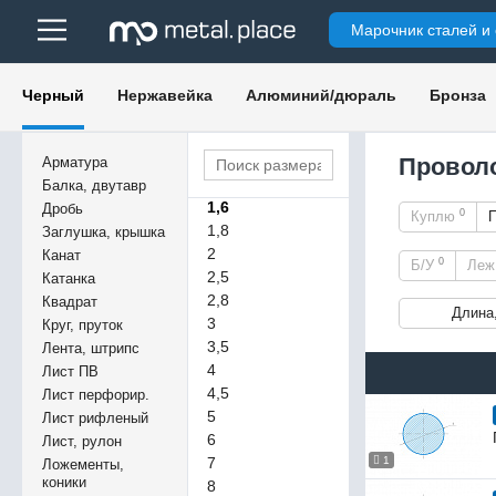
0,5
Марочник сталей и
0,6
0,8
0,9
Черный
Нержавейка
Алюминий/дюраль
Бронза
1
1,2
1,4
Проволо
Арматура
1,5
Балка, двутавр
1,6
Дробь
0
Куплю
1,8
Заглушка, крышка
2
Канат
0
Б/У
Ле
2,5
Катанка
2,8
Квадрат
Длина
3
Круг, пруток
3,5
Лента, штрипс
4
Лист ПВ
4,5
Лист перфорир.
5
Лист рифленый
6
Лист, рулон
7
1
Ложементы,
коники
8