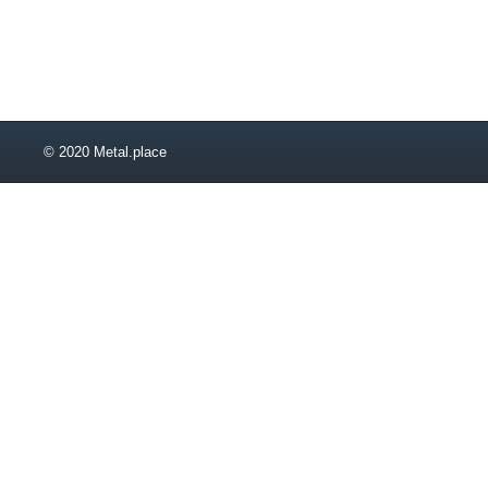
2,4
2,6
2,65
2,95
3,05
3,1
© 2020 Metal.place
3,2
3,3
3,4
3,43
3,6
3,64
3,76
3,78
3,8
4,1
4,2
4,3
4,4
4,42
4,6