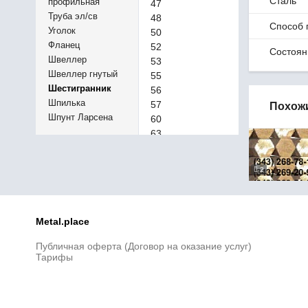
Сталь
профильная
47
Труба эл/св
48
Способ 
Уголок
50
Фланец
52
Состоян
Швеллер
53
Швеллер гнутый
55
Шестигранник
56
Шпилька
57
Похож
Шпунт Ларсена
60
63
65
70
2
75
80
85
90
Metal.place
100
Публичная оферта (Договор на оказание услуг)
110
Тарифы
115
120
125
130