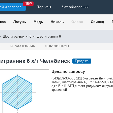
NEW
ей и сплавов
Тарифы
Чат обьявлений
нза
Латунь
Медь
Никель
Олово
Свинец
▪
Шестигранник
▪
6
▪
Шестигранник 6
6
№ лота
П363346
05.02.2019 07:01
игранник 6 х/т Челябинск
Продажа
Цена по запросу
(343)269-30-66 , 111@yaruse.ru Дмитрий
калиб, шестигранник 6, ТУ 14-1-950,8560
о,гр.В,h11,АТП,с факт радиусом окружн
кривизной