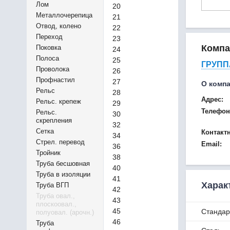
Лом
20
Металлочерепица
21
Отвод, колено
22
Переход
23
Компа
Поковка
24
Полоса
25
ГРУПП
Проволока
26
Профнастил
27
О комп
Рельс
28
Адрес:
Рельс. крепеж
29
Телефон
Рельс.
30
скрепления
32
Сетка
Контакт
34
Стрел. перевод
Email:
36
Тройник
38
Труба бесшовная
40
Труба в изоляции
41
Харак
Труба ВГП
42
Труба овал.,
43
плоскоовал.,
45
Стандар
полуовал. (арочн.)
46
Труба