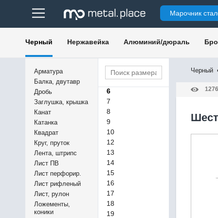
Марочник стал
Черный
Нержавейка
Алюминий/дюраль
Бро
5
Черный
Арматура
5,5
Балка, двутавр
127
6
Дробь
7
Заглушка, крышка
8
Канат
Шест
9
Катанка
10
Квадрат
12
Круг, пруток
13
Лента, штрипс
14
Лист ПВ
15
Лист перфорир.
16
Лист рифленый
17
Лист, рулон
18
Ложементы,
коники
19