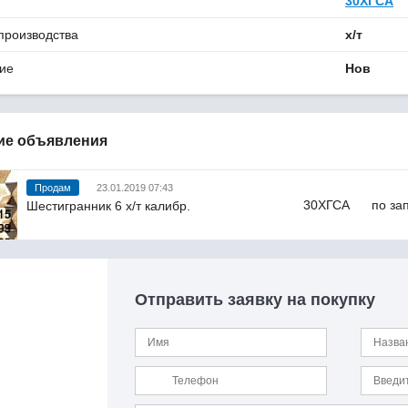
30ХГСА
производства
х/т
ие
Нов
ие объявления
Продам
23.01.2019 07:43
30ХГСА
по за
Шестигранник 6 х/т калибр.
Отправить заявку на покупку