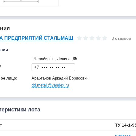
ния
А ПРЕДПРИЯТИЙ СТАЛЬМАШ
отзывов
0
ании
г.Челябинск , Ленина ,85
:
+7
•
•
•
•
•
•
•
•
•
ное лицо:
Арабтанов Аркадий Борисович
dd.metall@yandex.ru
теристики лота
т
ТУ 14-1-9