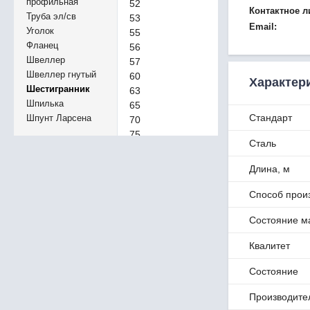
профильная
52
Контактное л
Труба эл/св
53
Email:
Уголок
55
Фланец
56
Швеллер
57
Швеллер гнутый
60
Характер
Шестигранник
63
Шпилька
65
Стандарт
Шпунт Ларсена
70
75
Сталь
80
85
Длина, м
90
100
Способ прои
110
Состояние м
115
120
Квалитет
125
130
Состояние
3
3,2
Производите
3,5