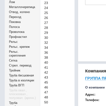
Лом
23
Металлочерепица
24
Отвод, колено
25
Переход
26
Поковка
27
Полоса
28
Проволока
29
Профнастил
30
Рельс
32
Рельс. крепеж
34
Рельс.
36
скрепления
38
Сетка
40
Стрел. перевод
41
Тройник
Компани
42
Труба бесшовная
43
ГРУППА П
Труба в изоляции
45
Труба ВГП
46
О компании
Труба овал.,
47
плоскоовал.,
Адрес:
48
полуовал. (арочн.)
Телефон:
50
Труба