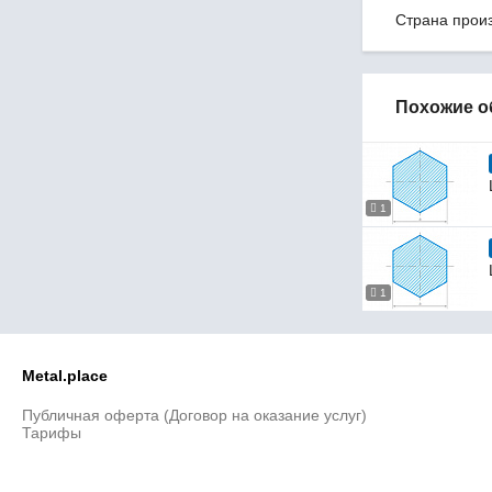
Страна прои
4
4,5
6,5
11
Похожие о
15,5
20,8
95
105
1
1
Metal.place
Публичная оферта (Договор на оказание услуг)
Тарифы