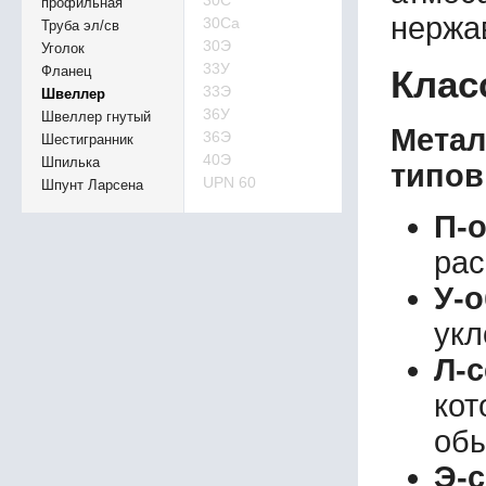
30С
профильная
нержа
30Са
Труба эл/св
30Э
Уголок
33У
Фланец
Клас
33Э
Швеллер
36У
Швеллер гнутый
Мета
36Э
Шестигранник
40Э
Шпилька
типов
UPN 60
Шпунт Ларсена
П-
рас
У-
укл
Л-
кот
обы
Э-