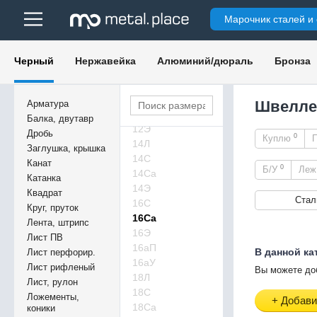
5У
Марочник сталей и
5Э
6,5Э
8П
Черный
Нержавейка
Алюминий/дюраль
Бронза
8С
8Э
10Э
Швелле
Арматура
12Л
Балка, двутавр
12Э
Дробь
0
Куплю
14Л
Заглушка, крышка
14С
Канат
0
Б/У
Ле
14Са
Катанка
14Э
Квадрат
Стал
16С
Круг, пруток
16Са
Лента, штрипс
16Э
Лист ПВ
16аП
В данной ка
Лист перфорир.
16аУ
Лист рифленый
Вы можете до
18Л
Лист, рулон
18С
Ложементы,
+ Добави
18Са
коники