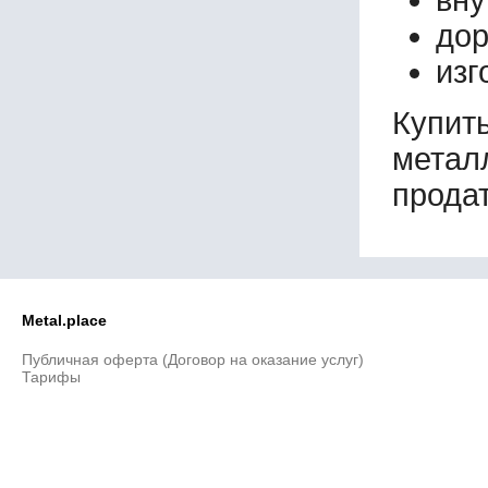
дор
изг
Купи
метал
продат
Metal.place
Публичная оферта (Договор на оказание услуг)
Тарифы