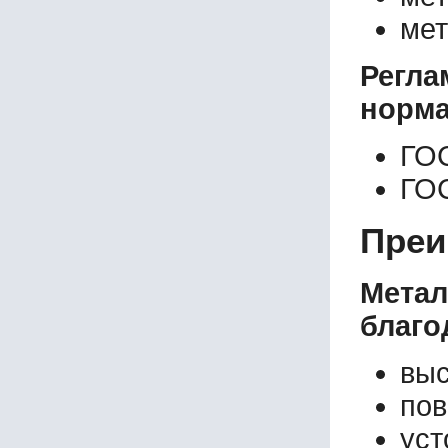
мет
Регл
норма
ГО
ГО
Преи
Мета
благо
выс
пов
уст