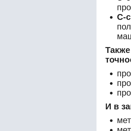
про
С-
пол
маш
Такж
точно
про
про
про
И в з
мет
мет