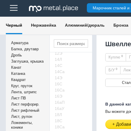
5У
Марочник сталей и
5Э
6,5Э
8П
Черный
Нержавейка
Алюминий/дюраль
Бронза
8С
8Э
10Э
Швелле
Арматура
12Л
Балка, двутавр
12Э
Дробь
0
Куплю
14Л
Заглушка, крышка
14С
Канат
0
Б/У
Ле
14Са
Катанка
14Э
Квадрат
Стал
16С
Круг, пруток
16Са
Лента, штрипс
16Э
Лист ПВ
16аП
В данной ка
Лист перфорир.
16аУ
Лист рифленый
Вы можете до
18Л
Лист, рулон
18С
Ложементы,
+ Добави
18Са
коники