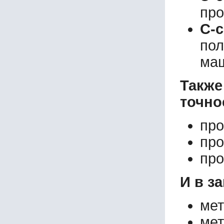
про
С-
пол
маш
Такж
точно
про
про
про
И в з
мет
мет