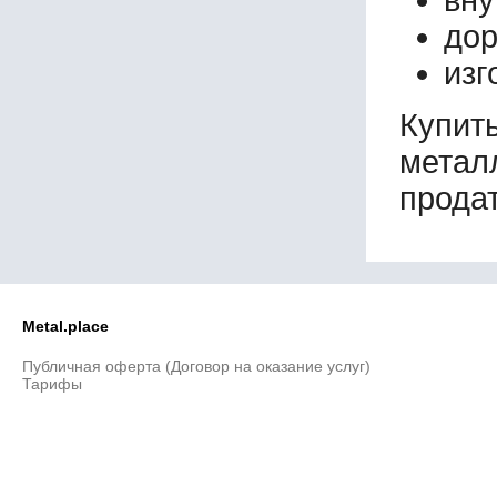
дор
изг
Купи
метал
продат
Metal.place
Публичная оферта (Договор на оказание услуг)
Тарифы