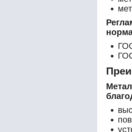
мет
Регл
норма
ГО
ГО
Преи
Мета
благо
выс
пов
уст