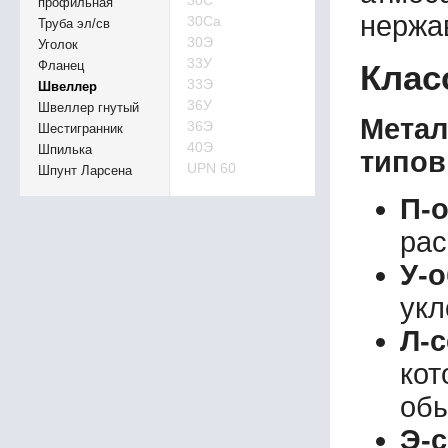
30С
профильная
нержа
30Са
Труба эл/св
30Э
Уголок
33У
Фланец
Клас
33Э
Швеллер
36У
Швеллер гнутый
Мета
36Э
Шестигранник
40Э
Шпилька
типов
UPN 60
Шпунт Ларсена
П-
рас
У-
укл
Л-
кот
обы
Э-