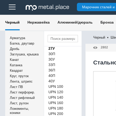
20П
Марочник сталей и
20У
22П
22У
Черный
Нержавейка
Алюминий/дюраль
Бронза
24П
24У
26С
Черный
▪
Шв
Арматура
27П
Балка, двутавр
2802
27У
Дробь
30П
Заглушка, крышка
30У
Канат
Cтальн
33П
Катанка
36П
Квадрат
40П
Круг, пруток
40У
Лента, штрипс
UPN 100
Лист ПВ
UPN 120
Лист перфорир.
UPN 140
Лист рифленый
UPN 160
Лист, рулон
UPN 180
Ложементы,
коники
UPN 200