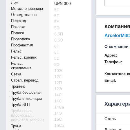
Лом
UPN 300
Металлочерепица
5П
Отвод, колено
5П
Переход
5У
Компани
Поковка
5Э
Полоса
6,5П
ArcelorMitt
Проволока
6,5Э
Профнастил
8П
О компании
Рельс
8П
Адрес:
Рельс. крепеж
8С
Телефон:
Рельс.
8Э
скрепления
10Э
Контактное л
Сетка
12Л
Стрел. перевод
Email:
12П
Тройник
12Э
Труба бесшовная
14Л
Труба в изоляции
14С
Характер
Труба ВГП
14Са
Труба овал.,
14Э
плоскоовал.,
Сталь
16С
полуовал. (арочн.)
16Са
Труба
Длина, м