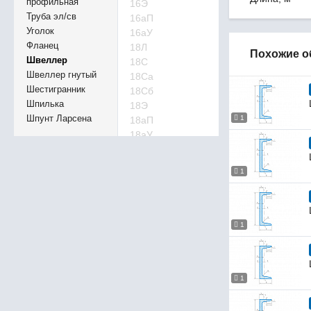
профильная
16Э
Труба эл/св
16аП
Уголок
16аУ
Фланец
18Л
Похожие о
Швеллер
18С
Швеллер гнутый
18Са
Шестигранник
18Сб
Шпилька
18Э
Шпунт Ларсена
1
18аП
18аУ
20Л
20П
1
20С
20С
20Са
20Сб
1
20Э
22Л
22Э
1
24Л
24С
24Э