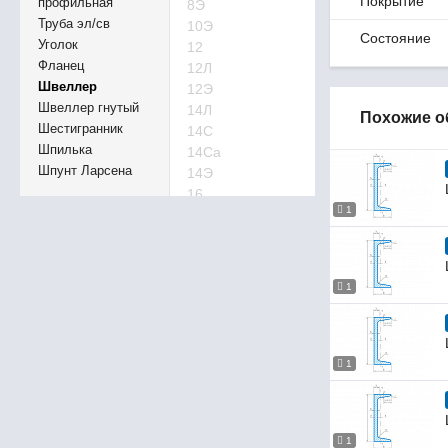
Покрытие
профильная
8Э
Труба эл/св
10Э
Состояние
Уголок
12
Фланец
12Л
Швеллер
12Э
Швеллер гнутый
14Л
Похожие о
Шестигранник
14С
Шпилька
14Са
Шпунт Ларсена
14Э
16
1
16Л
16С
16Са
16Э
1
16аП
16аУ
17У
18Л
1
18С
18Са
18Сб
1
18Э