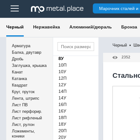
Марочник сталей и
Черный
Нержавейка
Алюминий/дюраль
Бронза
Черный
▪
Шв
Арматура
8П
Балка, двутавр
2352
8У
Дробь
10П
Заглушка, крышка
10У
Канат
Cтально
12П
Катанка
12У
Квадрат
14П
Круг, пруток
14У
Лента, штрипс
16П
Лист ПВ
16У
Лист перфорир.
18П
Лист рифленый
18У
Лист, рулон
20П
Ложементы,
коники
20У