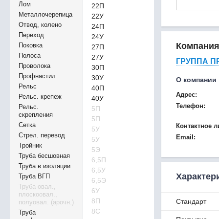
Лом
22П
Металлочерепица
22У
Отвод, колено
24П
Переход
24У
Компани
Поковка
27П
Полоса
27У
ГРУППА П
Проволока
30П
Профнастил
30У
О компании
Рельс
40П
Адрес:
Рельс. крепеж
40У
Телефон:
Рельс.
5П
скрепления
5П
Сетка
Контактное л
5У
Стрел. перевод
Email:
5У
Тройник
5Э
Труба бесшовная
6,5П
Труба в изоляции
6,5У
Характер
Труба ВГП
6,5Э
Труба овал.,
6У
плоскоовал.,
8П
Стандарт
полуовал. (арочн.)
8С
Труба