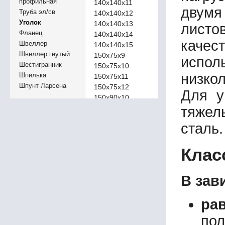
профильная
140х140х11
двумя
Труба эл/св
140х140х12
Уголок
140х140х13
листов
Фланец
140х140х14
качес
Швеллер
140х140х15
Швеллер гнутый
150х75х9
испол
Шестигранник
150х75х10
низко
Шпилька
150х75х11
Шпунт Ларсена
150х75х12
Для у
150х90х10
150х90х12
тяжел
150х100х10
сталь
150х100х12
150х100х14
Клас
150х150х10
150х150х12
150х150х14
В зав
150х150х15
150х150х16
ра
150х150х18
160х80х10
по
160х80х12