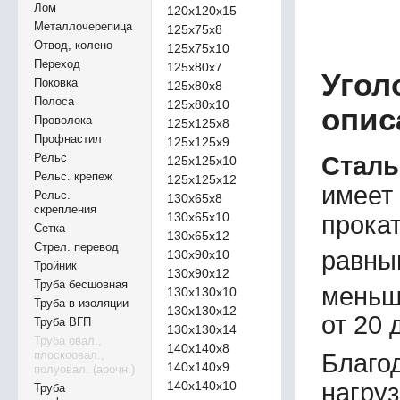
Лом
120х120х15
Металлочерепица
125х75х8
Отвод, колено
125х75х10
Переход
125х80х7
Угол
Поковка
125х80х8
Полоса
125х80х10
опис
Проволока
125х125х8
Профнастил
125х125х9
Рельс
Сталь
125х125х10
Рельс. крепеж
125х125х12
имеет
Рельс.
130х65х8
скрепления
130х65х10
прокат
Сетка
130х65х12
Стрел. перевод
равны
130х90х10
Тройник
130х90х12
Труба бесшовная
меньш
130х130х10
Труба в изоляции
130х130х12
от 20 
Труба ВГП
130х130х14
Труба овал.,
140х140х8
плоскоовал.,
Благо
140х140х9
полуовал. (арочн.)
140х140х10
нагруз
Труба