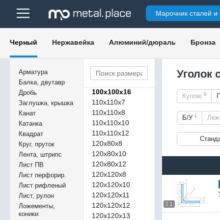
100х75х12
Марочник сталей и
100х100х6
100х100х7
100х100х8
Черный
Нержавейка
Алюминий/дюраль
Бронза
100х100х9
100х100х10
100х100х12
Уголок 
Арматура
100х100х15
Балка, двутавр
100х100х16
Дробь
0
Куплю
110х110х7
Заглушка, крышка
110х110х8
Канат
1
Б/У
Ле
110х110х10
Катанка
110х110х12
Квадрат
Станд
120х80х8
Круг, пруток
120х80х10
Лента, штрипс
120х80х12
Лист ПВ
120х120х8
Лист перфорир.
120х120х10
Лист рифленый
120х120х11
Лист, рулон
120х120х12
1
Ложементы,
коники
120х120х13