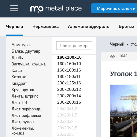
125х80х10
Марочник сталей и
125х125х8
125х125х9
125х125х10
Черный
Нержавейка
Алюминий/дюраль
Бронза
140х140х8
140х140х9
140х140х10
Черный
▪
Уго
Арматура
150х150х10
Балка, двутавр
1042
160х100х10
Дробь
160х160х10
Заглушка, крышка
160х160х16
Канат
Уголок 
180х180х11
Катанка
200х125х16
Квадрат
200х200х12
Круг, пруток
200х200х14
Лента, штрипс
200х200х16
Лист ПВ
20х20х1,2
Лист перфорир.
20х20х1,5
Лист рифленый
20х20х2
Лист, рулон
20х20х2,5
Ложементы,
коники
20х20х3