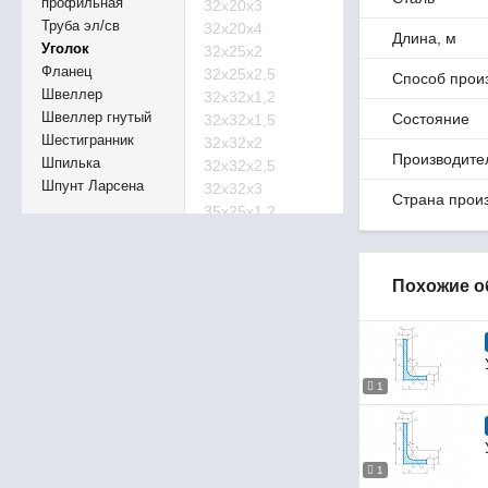
профильная
32х20х3
Труба эл/св
32х20х4
Длина, м
Уголок
32х25х2
Фланец
32х25х2,5
Способ прои
Швеллер
32х32х1,2
Швеллер гнутый
Состояние
32х32х1,5
Шестигранник
32х32х2
Производите
Шпилька
32х32х2,5
Шпунт Ларсена
32х32х3
Страна прои
35х25х1,2
35х25х1,5
35х25х2
35х25х2,5
Похожие о
35х25х3
35х25х4
35х35х1,2
35х35х1,5
1
35х35х2
35х35х2,5
35х35х3
35х35х3,5
1
35х35х4