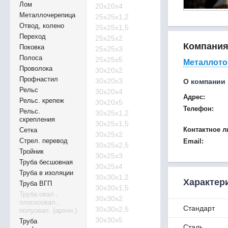
Лом
20х20х4
Металлочерепица
25х25х1,2
Отвод, колено
25х25х1,5
Переход
25х25х2
Компани
Поковка
25х25х3
Полоса
25х25х5
Металлото
Проволока
30х20х2
Профнастил
30х20х3
О компании
Рельс
30х20х4
Адрес:
Рельс. крепеж
30х20х5
Телефон:
Рельс.
30х25х1,2
скрепления
30х25х1,5
Контактное л
Сетка
30х25х2
Стрел. перевод
Email:
30х25х2,5
Тройник
30х25х3
Труба бесшовная
30х25х4
Труба в изоляции
30х30х1,2
Характер
Труба ВГП
30х30х1,5
Труба овал.,
30х30х2
плоскоовал.,
Стандарт
30х30х2,5
полуовал. (арочн.)
30х30х5
Труба
Сталь