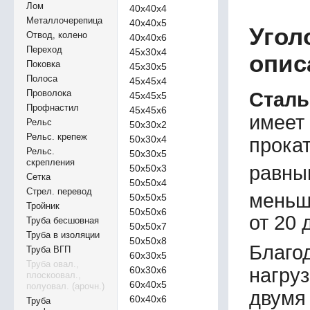
Лом
40х40х4
Металлочерепица
40х40х5
Угол
Отвод, колено
40х40х6
Переход
45х30х4
опис
Поковка
45х30х5
Полоса
45х45х4
Проволока
Сталь
45х45х5
Профнастил
45х45х6
имеет
Рельс
50х30х2
Рельс. крепеж
50х30х4
прокат
Рельс.
50х30х5
скрепления
равны
50х50х3
Сетка
50х50х4
Стрел. перевод
меньш
50х50х5
Тройник
50х50х6
от 20 
Труба бесшовная
50х50х7
Труба в изоляции
50х50х8
Благо
Труба ВГП
60х30х5
Труба овал.,
60х30х6
нагруз
плоскоовал.,
60х40х5
полуовал. (арочн.)
двумя
60х40х6
Труба