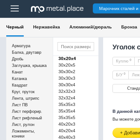
20х20х2,5
Марочник сталей и
20х20х3
20х20х4
25х25х2,5
Черный
Нержавейка
Алюминий/дюраль
Бронза
25х25х3
25х25х4
25х25х5
Уголок 
Арматура
30х20х3
Балка, двутавр
30х20х4
Дробь
0
Куплю
30х20х5
Заглушка, крышка
30х30х2
Канат
0
Б/У
Ле
30х30х3
Катанка
30х30х4
Квадрат
Станд
32х32х3
Круг, пруток
32х32х4
Лента, штрипс
35х35х3
Лист ПВ
35х35х4
В данной ка
Лист перфорир.
35х35х5
Лист рифленый
Вы можете до
40х20х3
Лист, рулон
40х20х4
Ложементы,
+ Добави
коники
40х40х3