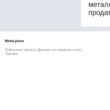
метал
140х140х8
140х140х9
продат
140х140х10
140х140х11
140х140х12
140х140х13
140х140х14
140х140х15
Metal.place
150х75х9
150х75х10
Публичная оферта (Договор на оказание услуг)
Тарифы
150х75х11
150х75х12
150х90х10
150х90х12
150х100х10
150х100х12
150х100х14
150х150х10
150х150х12
150х150х14
150х150х15