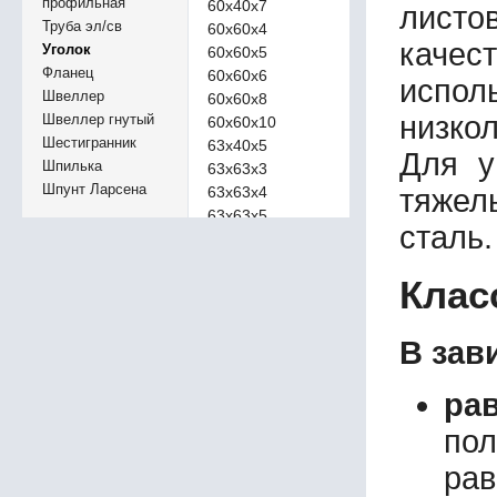
профильная
60х40х7
листов
Труба эл/св
60х60х4
качес
Уголок
60х60х5
Фланец
60х60х6
испол
Швеллер
60х60х8
низко
Швеллер гнутый
60х60х10
Шестигранник
63х40х5
Для у
Шпилька
63х63х3
Шпунт Ларсена
63х63х4
тяжел
63х63х5
сталь
63х63х6
65х50х5
Клас
65х50х7
65х65х5
65х65х6
В зав
65х65х7
65х65х8
ра
65х65х9
70х50х6
по
70х70х5
рав
70х70х6
70х70х7