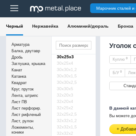
25х25х1,2
Марочник сталей и
25х25х1,5
25х25х2
30х20х2
Черный
Нержавейка
Алюминий/дюраль
Бронза
30х25х1,2
30х25х1,5
30х25х2
Уголок 
Арматура
30х25х2,5
Балка, двутавр
30х25х3
Дробь
0
Куплю
30х25х4
Заглушка, крышка
30х30х1,2
Канат
0
Б/У
Ле
30х30х1,5
Катанка
30х30х2,5
Квадрат
Станд
30х30х5
Круг, пруток
32х20х3
Лента, штрипс
32х20х4
Лист ПВ
32х25х2
В данной ка
Лист перфорир.
32х25х2,5
Лист рифленый
Вы можете до
32х32х1,2
Лист, рулон
32х32х1,5
Ложементы,
+ Добави
коники
32х32х2