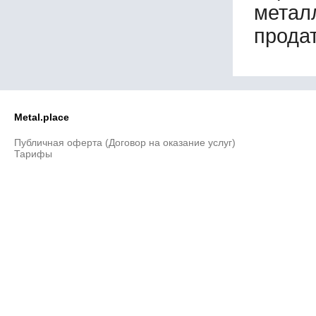
метал
100х100х14
110х75х10
продат
110х110х6
110х110х9
110х110х11
120х80х14
120х120х5
120х120х6
Metal.place
120х120х7
120х120х9
Публичная оферта (Договор на оказание услуг)
Тарифы
120х120х14
120х120х16
125х60х7
125х60х8
125х60х10
125х60х12
125х75х12
125х80х3
125х80х4
125х80х5
125х80х6