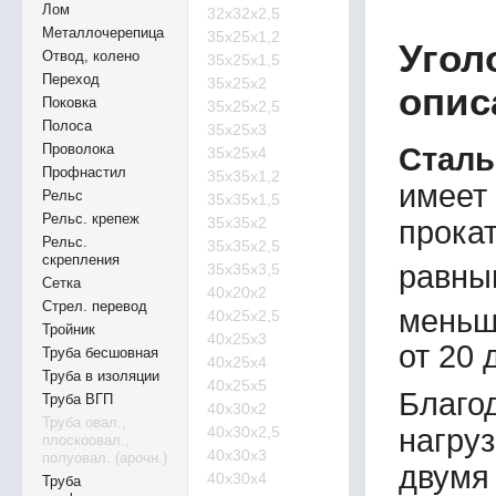
Лом
32х32х2,5
Металлочерепица
35х25х1,2
Угол
Отвод, колено
35х25х1,5
Переход
35х25х2
опис
Поковка
35х25х2,5
Полоса
35х25х3
Проволока
Сталь
35х25х4
Профнастил
35х35х1,2
имеет
Рельс
35х35х1,5
Рельс. крепеж
35х35х2
прокат
Рельс.
35х35х2,5
скрепления
равны
35х35х3,5
Сетка
40х20х2
Стрел. перевод
меньш
40х25х2,5
Тройник
40х25х3
от 20 
Труба бесшовная
40х25х4
Труба в изоляции
40х25х5
Благо
Труба ВГП
40х30х2
Труба овал.,
40х30х2,5
нагруз
плоскоовал.,
40х30х3
полуовал. (арочн.)
двумя
40х30х4
Труба