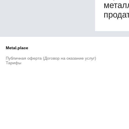
метал
130х130х13
130х130х15
продат
130х130х16
135х65х10
140х90х3
140х90х4
140х90х5
140х90х6
Metal.place
140х90х8
140х90х10
Публичная оферта (Договор на оказание услуг)
Тарифы
140х140х3
140х140х4
140х140х5
140х140х16
150х50х3
150х50х4
150х50х5
150х50х6
150х75х15
150х90х11
150х90х15