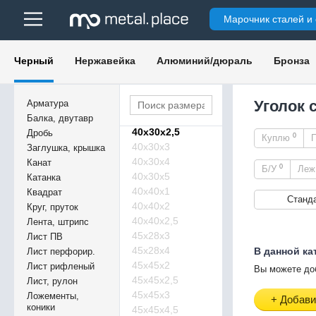
35х35х2,5
Марочник сталей и
35х35х3,5
40х20х2
40х25х2,5
Черный
Нержавейка
Алюминий/дюраль
Бронза
40х25х3
40х25х4
40х25х5
Уголок 
Арматура
40х30х2
Балка, двутавр
40х30х2,5
Дробь
0
Куплю
40х30х3
Заглушка, крышка
40х30х4
Канат
0
Б/У
Ле
40х30х5
Катанка
40х40х1
Квадрат
Станд
40х40х2
Круг, пруток
40х40х2,5
Лента, штрипс
45х28х3
Лист ПВ
45х28х4
В данной ка
Лист перфорир.
45х45х2
Лист рифленый
Вы можете до
45х45х2,5
Лист, рулон
45х45х3
Ложементы,
+ Добави
коники
45х45х4,5