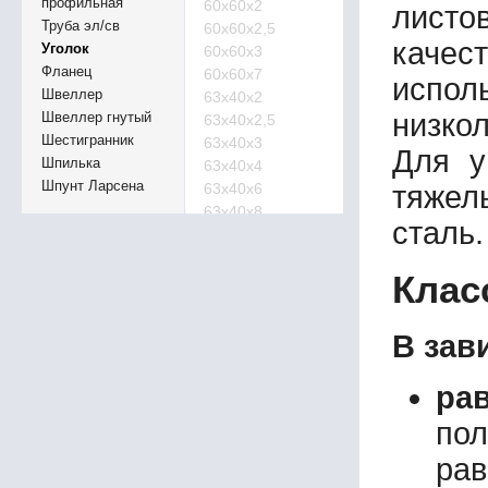
профильная
60х60х2
листов
Труба эл/св
60х60х2,5
качес
Уголок
60х60х3
Фланец
60х60х7
испол
Швеллер
63х40х2
низко
Швеллер гнутый
63х40х2,5
Шестигранник
63х40х3
Для у
Шпилька
63х40х4
Шпунт Ларсена
63х40х6
тяжел
63х40х8
сталь
63х63х2
65х50х6
Клас
65х50х8
65х65х4
65х65х10
В зав
65х65х11
70х45х2
ра
70х45х2,5
70х45х3
по
70х45х4
рав
70х45х5
70х45х6