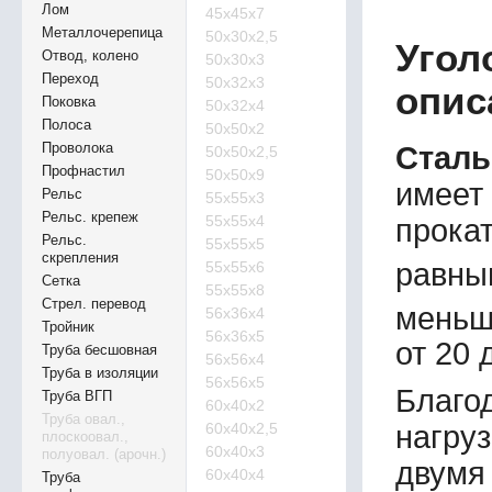
Лом
45х45х7
Металлочерепица
50х30х2,5
Угол
Отвод, колено
50х30х3
Переход
50х32х3
опис
Поковка
50х32х4
Полоса
50х50х2
Проволока
Сталь
50х50х2,5
Профнастил
50х50х9
имеет
Рельс
55х55х3
Рельс. крепеж
55х55х4
прокат
Рельс.
55х55х5
скрепления
равны
55х55х6
Сетка
55х55х8
Стрел. перевод
меньш
56х36х4
Тройник
56х36х5
от 20 
Труба бесшовная
56х56х4
Труба в изоляции
56х56х5
Благо
Труба ВГП
60х40х2
Труба овал.,
60х40х2,5
нагруз
плоскоовал.,
60х40х3
полуовал. (арочн.)
двумя
60х40х4
Труба