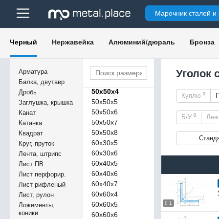
45х30х5
Марочник сталей и
45х45х4
45х45х5
45х45х6
Черный
Нержавейка
Алюминий/дюраль
Бронза
50х30х2
50х30х4
50х30х5
Уголок 
Арматура
50х50х3
Балка, двутавр
50х50х4
Дробь
0
Куплю
50х50х5
Заглушка, крышка
50х50х6
Канат
0
Б/У
Ле
50х50х7
Катанка
50х50х8
Квадрат
Станд
60х30х5
Круг, пруток
60х30х6
Лента, штрипс
60х40х5
Лист ПВ
60х40х6
Лист перфорир.
60х40х7
Лист рифленый
60х60х4
Лист, рулон
60х60х5
1
Ложементы,
коники
60х60х6