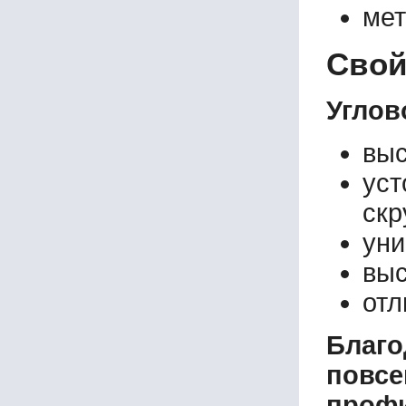
мет
140х140х12
140х140х13
Свой
140х140х14
140х140х15
150х75х9
Углов
150х75х10
150х75х11
выс
150х75х12
150х90х10
ус
150х90х12
скр
150х100х10
150х100х12
уни
150х100х14
150х150х10
выс
150х150х12
отл
150х150х14
150х150х15
Благо
150х150х16
150х150х18
повсе
160х80х10
160х80х12
профи