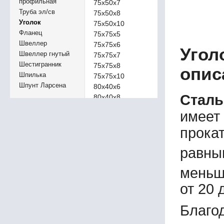
профильная
75х50х7
Труба эл/св
75х50х8
Уголок
75х50х10
Фланец
75х75х5
Швеллер
75х75х6
Угол
Швеллер гнутый
75х75х7
Шестигранник
75х75х8
опис
Шпилька
75х75х10
Шпунт Ларсена
80х40х6
Сталь
80х40х8
80х60х6
имеет
80х60х8
80х65х6
прокат
80х65х8
равны
80х65х10
80х80х6
меньш
80х80х7
80х80х8
от 20 
80х80х10
90х60х6
Благо
90х60х8
90х90х5