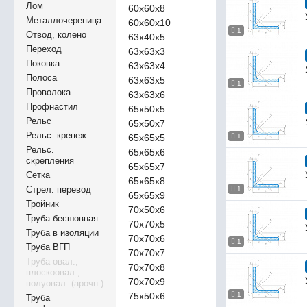
Лом
60х60х8
Металлочерепица
60х60х10
1
Отвод, колено
63х40х5
Переход
63х63х3
Поковка
63х63х4
Полоса
63х63х5
1
Проволока
63х63х6
Профнастил
65х50х5
Рельс
65х50х7
Рельс. крепеж
65х65х5
1
Рельс.
65х65х6
скрепления
65х65х7
Сетка
65х65х8
Стрел. перевод
1
65х65х9
Тройник
70х50х6
Труба бесшовная
70х70х5
Труба в изоляции
70х70х6
1
Труба ВГП
70х70х7
Труба овал.,
70х70х8
плоскоовал.,
70х70х9
полуовал. (арочн.)
75х50х6
1
Труба