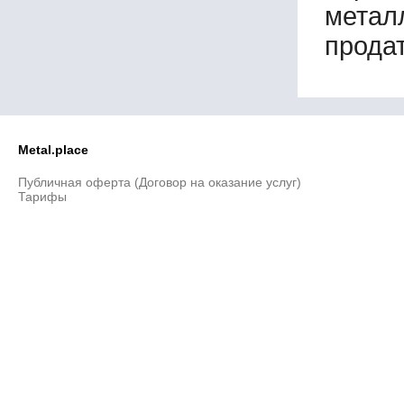
метал
160х160х15
160х160х16
продат
160х160х18
180х90х10
180х90х12
180х180х11
180х180х12
180х180х15
Metal.place
180х180х16
180х180х18
Публичная оферта (Договор на оказание услуг)
Тарифы
200х100х10
200х100х12
200х100х14
200х100х15
200х100х16
200х125х16
200х200х12
200х200х14
200х200х16
200х200х18
200х200х20