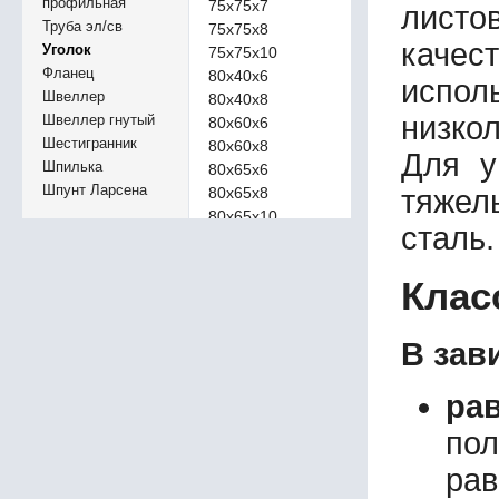
профильная
75х75х7
листов
Труба эл/св
75х75х8
качес
Уголок
75х75х10
Фланец
80х40х6
испол
Швеллер
80х40х8
низко
Швеллер гнутый
80х60х6
Шестигранник
80х60х8
Для у
Шпилька
80х65х6
Шпунт Ларсена
80х65х8
тяжел
80х65х10
сталь
80х80х6
80х80х7
Клас
80х80х8
80х80х10
90х60х6
В зав
90х60х8
90х90х5
ра
90х90х6
90х90х7
по
90х90х8
рав
90х90х9
90х90х10