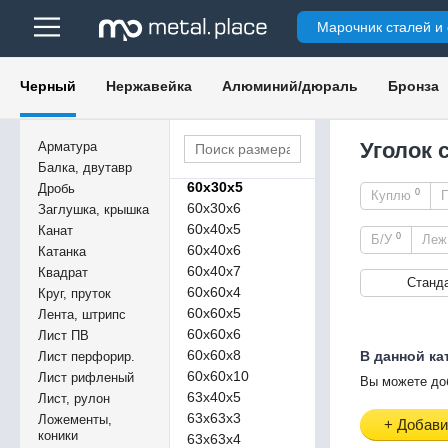
50х30х4
Марочник сталей и
50х30х5
50х50х3
50х50х4
Черный
Нержавейка
Алюминий/дюраль
Бронза
50х50х5
50х50х6
50х50х7
Уголок 
Арматура
50х50х8
Балка, двутавр
60х30х5
Дробь
0
Куплю
60х30х6
Заглушка, крышка
60х40х5
Канат
0
Б/У
Ле
60х40х6
Катанка
60х40х7
Квадрат
Станд
60х60х4
Круг, пруток
60х60х5
Лента, штрипс
60х60х6
Лист ПВ
60х60х8
В данной ка
Лист перфорир.
60х60х10
Лист рифленый
Вы можете до
63х40х5
Лист, рулон
63х63х3
Ложементы,
+ Добави
коники
63х63х4