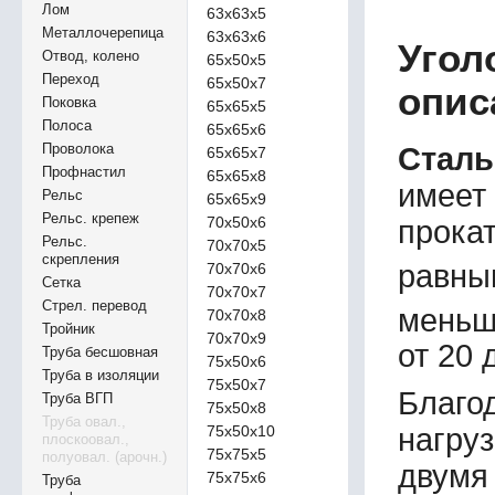
Лом
63х63х5
Металлочерепица
63х63х6
Угол
Отвод, колено
65х50х5
Переход
65х50х7
опис
Поковка
65х65х5
Полоса
65х65х6
Проволока
Сталь
65х65х7
Профнастил
65х65х8
имеет
Рельс
65х65х9
Рельс. крепеж
70х50х6
прокат
Рельс.
70х70х5
скрепления
равны
70х70х6
Сетка
70х70х7
Стрел. перевод
меньш
70х70х8
Тройник
70х70х9
от 20 
Труба бесшовная
75х50х6
Труба в изоляции
75х50х7
Благо
Труба ВГП
75х50х8
Труба овал.,
75х50х10
нагруз
плоскоовал.,
75х75х5
полуовал. (арочн.)
двумя
75х75х6
Труба