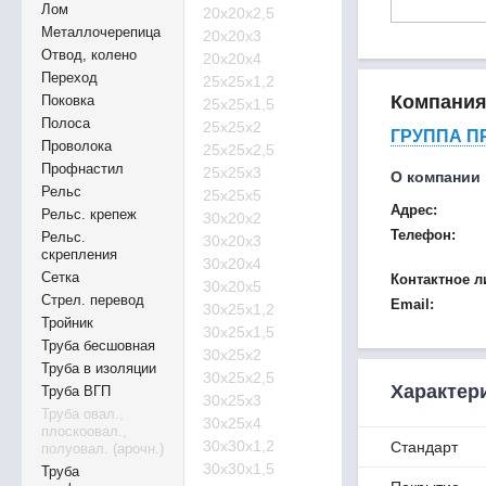
Лом
20х20х2,5
Металлочерепица
20х20х3
Отвод, колено
20х20х4
Переход
25х25х1,2
Компани
Поковка
25х25х1,5
Полоса
25х25х2
ГРУППА П
Проволока
25х25х2,5
Профнастил
25х25х3
О компании
Рельс
25х25х5
Адрес:
Рельс. крепеж
30х20х2
Телефон:
Рельс.
30х20х3
скрепления
30х20х4
Сетка
Контактное л
30х20х5
Стрел. перевод
Email:
30х25х1,2
Тройник
30х25х1,5
Труба бесшовная
30х25х2
Труба в изоляции
30х25х2,5
Характер
Труба ВГП
30х25х3
Труба овал.,
30х25х4
плоскоовал.,
30х30х1,2
Стандарт
полуовал. (арочн.)
30х30х1,5
Труба