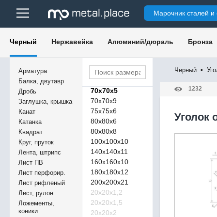
Марочник сталей и
25х25х4
32х32х4
35х35х4
Черный
Нержавейка
Алюминий/дюраль
Бронза
40х40х4
45х45х4
50х50х5
Черный
▪
Уго
Арматура
63х63х5
Балка, двутавр
1232
70х70х5
Дробь
70х70х9
Заглушка, крышка
75х75х6
Канат
Уголок 
80х80х6
Катанка
80х80х8
Квадрат
100х100х10
Круг, пруток
140х140х11
Лента, штрипс
160х160х10
Лист ПВ
180х180х12
Лист перфорир.
200х200х21
Лист рифленый
20х20х1,2
Лист, рулон
20х20х1,5
Ложементы,
коники
20х20х2