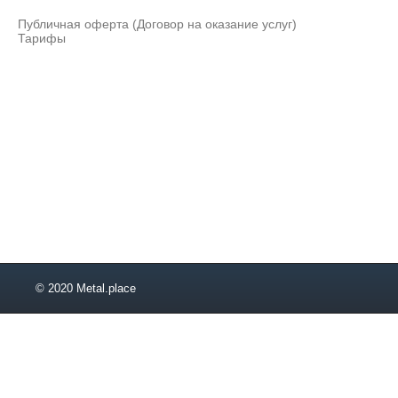
35х35х2
Публичная оферта (Договор на оказание услуг)
35х35х2,5
Тарифы
35х35х3
35х35х3,5
35х35х5
40х20х2
40х20х3
40х20х4
40х25х2,5
40х25х3
40х25х4
40х25х5
40х30х2
40х30х2,5
40х30х3
© 2020 Metal.place
40х30х4
40х30х5
40х40х1
40х40х2
40х40х2,5
40х40х3