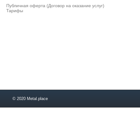
24,5
Публичная оферта (Договор на оказание услуг)
25,5
Тарифы
27
28
29
31
34
38
42
48
52
55
58
62
65
© 2020 Metal.place
68
72
75
78
82
87
90