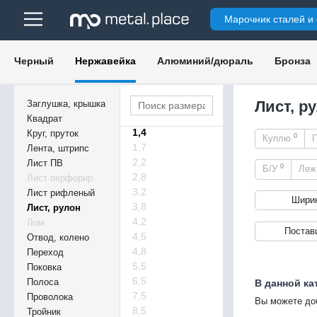
120
Марочник сталей и
0,55
0,63
0,65
Черный
Нержавейка
Алюминий/дюраль
Бронза
0,75
1,1
1,25
Лист, р
Заглушка, крышка
1,3
Квадрат
1,4
Круг, пруток
0
Куплю
1,7
Лента, штрипс
2,2
Лист ПВ
0
Б/У
Ле
2,8
Лист перфорир.
3,2
Лист рифленый
Шири
3,8
Лист, рулон
4,2
Лом
Постав
4,5
Отвод, колено
4,8
Переход
5,5
Поковка
6,5
Полоса
В данной ка
7,5
Проволока
Вы можете до
8,5
Тройник