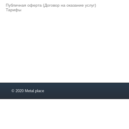
6,5
Публичная оферта (Договор на оказание услуг)
7,5
Тарифы
8,5
9
9,5
10,5
11
11,5
12,5
13,5
14,5
15,5
16,5
17
17,5
© 2020 Metal.place
18,5
19
19,5
20,5
21
21,5
22,5