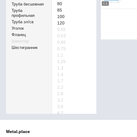
80
1
Труба бесшовная
85
Труба
профильная
100
Труба эл/св
120
Уголок
0,55
Фланец
0,63
Швеллер
0,65
Шестигранник
0,75
1,1
1,25
1,3
1,4
1,7
2,2
2,8
3,2
3,8
4,2
4,5
4,8
Metal.place
5,5