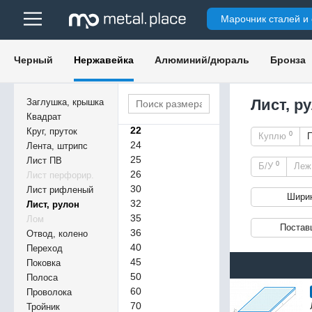
10
Марочник сталей и
12
13
14
Черный
Нержавейка
Алюминий/дюраль
Бронза
15
16
18
Лист, р
Заглушка, крышка
20
Квадрат
22
Круг, пруток
0
Куплю
24
Лента, штрипс
25
Лист ПВ
0
Б/У
Ле
26
Лист перфорир.
30
Лист рифленый
Шири
32
Лист, рулон
35
Лом
Постав
36
Отвод, колено
40
Переход
45
Поковка
50
Полоса
60
Проволока
70
Тройник