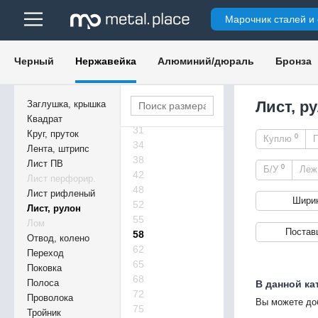
22,5
Марочник сталей и
23
23,5
24,5
Черный
Нержавейка
Алюминий/дюраль
Бронза
25,5
27
28
Лист, р
Заглушка, крышка
29
Квадрат
31
Круг, пруток
0
Куплю
34
Лента, штрипс
38
Лист ПВ
0
Б/У
Ле
42
Лист перфорир.
48
Лист рифленый
Шири
52
Лист, рулон
55
Лом
Постав
58
Отвод, колено
62
Переход
65
Поковка
68
Полоса
В данной ка
72
Проволока
Вы можете до
75
Тройник