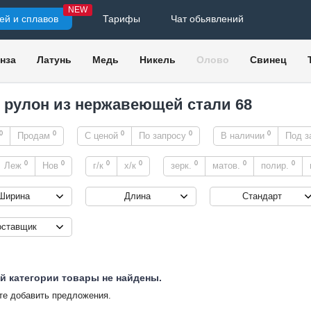
NEW
ей и сплавов
Тарифы
Чат обьявлений
нза
Латунь
Медь
Никель
Олово
Свинец
, рулон из нержавеющей стали 68
0
0
0
0
0
Продам
С ценой
По запросу
В наличии
Под з
0
0
0
0
0
0
0
Леж
Нов
г/к
х/к
зерк.
матов.
полир.
Ширина
Длина
Стандарт
оставщик
й категории товары не найдены.
е добавить предложения.