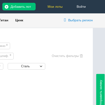
Добавить лот
Мои лоты
Войти
Титан
Цинк
Выбрать регион
0
аказ
0
шлиф.
Сталь
Отправить заявку