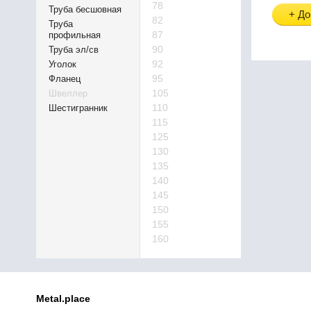
78
Труба бесшовная
+ До
82
Труба
87
профильная
90
Труба эл/св
92
Уголок
95
Фланец
105
Швеллер
110
Шестигранник
115
125
130
135
140
145
150
155
160
Metal.place