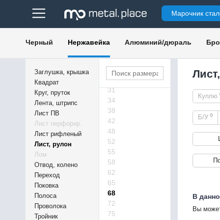
22,5
Марочник стал
23
23,5
24,5
Черный
Нержавейка
Алюминий/дюраль
Бро
25,5
27
28
Лист
Заглушка, крышка
29
Квадрат
31
Круг, пруток
Куплю
34
Лента, штрипс
38
Лист ПВ
0
Б/У
42
Лист перфорир.
48
Лист рифленый
52
Лист, рулон
55
Лом
П
58
Отвод, колено
62
Переход
65
Поковка
68
Полоса
В данно
72
Проволока
Вы может
75
Тройник