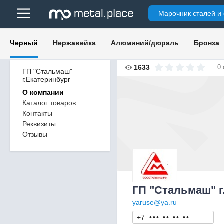
Марочник сталей и
Черный
Нержавейка
Алюминий/дюраль
Бронза
1633
0
ГП "Стальмаш"
г.Екатеринбург
О компании
Каталог товаров
Контакты
Реквизиты
Отзывы
ГП "Стальмаш" г
yaruse@ya.ru
+7
•
•
•
•
•
•
•
•
•