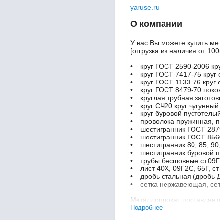
yaruse.ru
О компании
У нас Вы можете купить мет
[отгрузка из наличия от 100
• круг ГОСТ 2590-2006 кру
• круг ГОСТ 7417-75 круг 
• круг ГОСТ 1133-76 круг с
• круг ГОСТ 8479-70 поков
• круглая трубная заготов
• круг СЧ20 круг чугунный
• круг буровой пустотелый
• проволока пружинная, п
• шестигранник ГОСТ 2879
• шестигранник ГОСТ 8560
• шестигранник 80, 85, 90, 9
• шестигранник буровой пу
• трубы бесшовные ст.09Г2
• лист 40Х, 09Г2С, 65Г, с
• дробь стальная (дробь Д
• сетка нержавеющая, сетк
Металлопрокат поставляетс
09Г2С, 40Х, 30ХГСА, 38ХС
Подробнее
20ХН4ФА, 18ХГТ, 30ХМА, 4