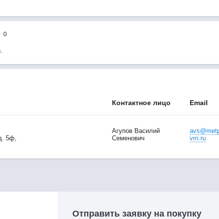
0
.
Контактное лицо
Email
Агупов Василий
avs@metp
д. 5ф,
Семенович
vrn.ru
Отправить заявку на покупку