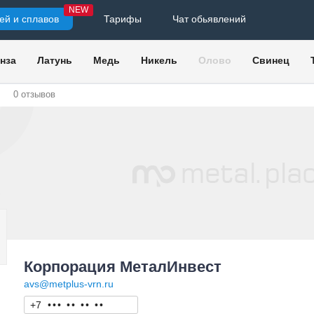
NEW
ей и сплавов
Тарифы
Чат обьявлений
нза
Латунь
Медь
Никель
Олово
Свинец
0
отзывов
Корпорация МеталИнвест
avs@metplus-vrn.ru
+7
•
•
•
•
•
•
•
•
•