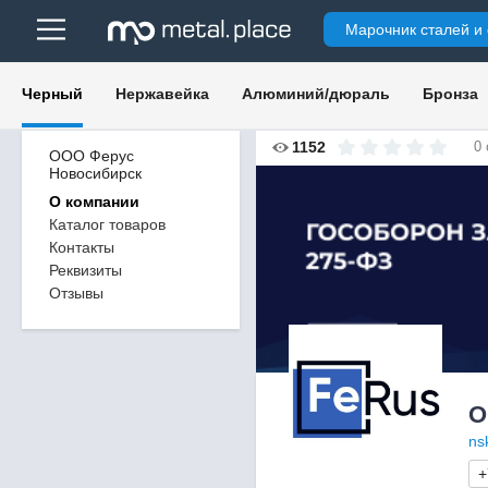
Марочник сталей и
Черный
Нержавейка
Алюминий/дюраль
Бронза
1152
0
ООО Ферус
Новосибирск
О компании
Каталог товаров
Контакты
Реквизиты
Отзывы
О
ns