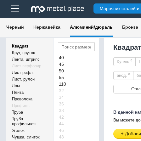
12
Марочник сталей и
14
16
18
Черный
Нержавейка
Алюминий/дюраль
Бронза
20
25
30
Квадрат
Квадрат
35
Круг, пруток
40
Лента, штрипс
0
Куплю
45
Лист перфорир.
50
Лист рифл.
0
анод.
бе
55
Лист, рулон
110
Лом
Стал
32
Плита
34
Проволока
36
Профиль
38
В данной ка
Труба
42
Труба
Вы можете до
44
профильная
46
Уголок
+ Добави
48
Чушка, слиток