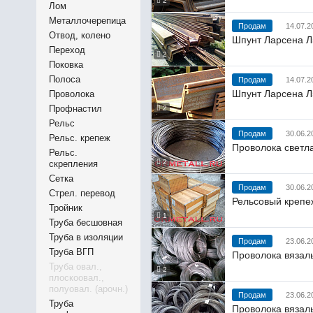
2
Лом
Металлочерепица
Продам
14.07.2
Отвод, колено
Шпунт Ларсена 
Переход
2
Поковка
Полоса
Продам
14.07.2
Шпунт Ларсена 
Проволока
Профнастил
2
Рельс
Продам
30.06.2
Рельс. крепеж
Проволока светлая
Рельс.
2
скрепления
Сетка
Продам
30.06.2
Стрел. перевод
Рельсовый крепе
Тройник
1
Труба бесшовная
Труба в изоляции
Продам
23.06.2
Труба ВГП
Проволока вязаль
Труба овал.,
2
плоскоовал.,
полуовал. (арочн.)
Продам
23.06.2
Труба
Проволока вязаль