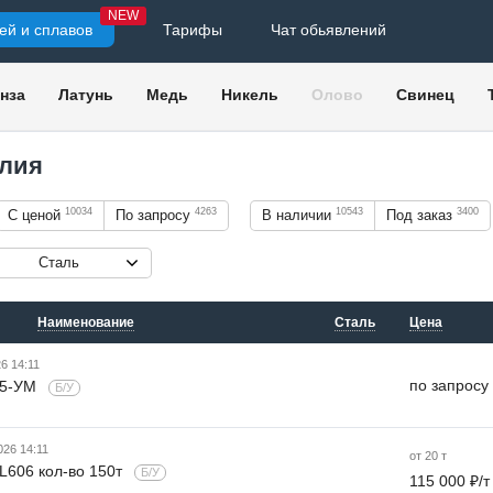
NEW
ей и сплавов
Тарифы
Чат обьявлений
нза
Латунь
Медь
Никель
Олово
Свинец
елия
10034
4263
10543
3400
С ценой
По запросу
В наличии
Под заказ
Сталь
Наименование
Сталь
Цена
6 14:11
по запросу
Л5-УМ
Б/У
026 14:11
от 20 т
L606 кол-во 150т
Б/У
115 000 ₽/т