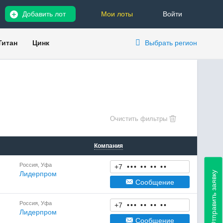
Добавить лот
Мои лоты
Войти
Титан
Цинк
Выбрать регион
Компания
Россия, Уфа
+7
•
•
•
•
•
•
•
•
•
Отправить заявку
Лидерпром
Сообщение
Россия, Уфа
+7
•
•
•
•
•
•
•
•
•
Лидерпром
Сообщение