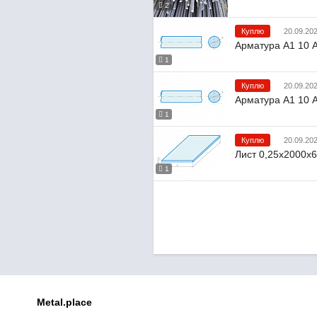
2
Куплю
20.09.20
Арматура А1 10 А
1
Куплю
20.09.20
Арматура А1 10 А
1
Куплю
20.09.20
Лист 0,25х2000х6
1
Metal.place