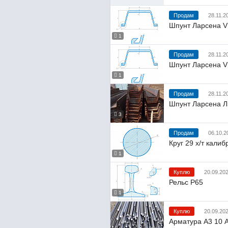
Продам
28.11.2
Шпунт Ларсена 
1
Продам
28.11.2
Шпунт Ларсена 
1
Продам
28.11.2
Шпунт Ларсена Л
3
Продам
06.10.2
Круг 29 х/т калиб
1
Куплю
20.09.20
Рельс Р65
1
Куплю
20.09.20
Арматура А3 10 