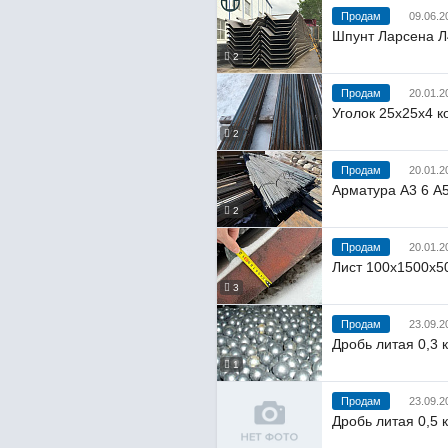
Продам
09.06.2
Шпунт Ларсена Л
2
Продам
20.01.2
Уголок 25х25х4 к
2
Продам
20.01.2
Арматура А3 6 А
2
Продам
20.01.2
Лист 100х1500х5
3
Продам
23.09.2
Дробь литая 0,3 
1
Продам
23.09.2
Дробь литая 0,5 