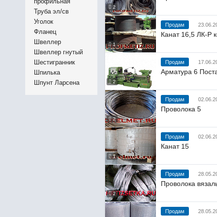
профильная
2
Труба эл/св
Уголок
Продам
23.06.2
Фланец
Канат 16,5 ЛК-Р 
Швеллер
1
Швеллер гнутый
Шестигранник
Продам
17.06.2
Арматура 6 Пост
Шпилька
Шпунт Ларсена
2
Продам
02.06.2
Проволока 5
2
Продам
02.06.2
Канат 15
1
Продам
28.05.2
Проволока вязаль
2
Продам
28.05.2