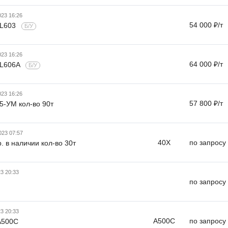
023 16:26
54 000 ₽/т
VL603
Б/У
023 16:26
64 000 ₽/т
VL606A
Б/У
023 16:26
57 800 ₽/т
5-УМ кол-во 90т
023 07:57
40Х
по запросу
р. в наличии кол-во 30т
23 20:33
по запросу
23 20:33
A500C
по запросу
А500С