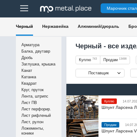
Марочник стал
Черный
Нержавейка
Алюминий/дюраль
Бро
Черный - все изд
Арматура
Балка, двутавр
Дробь
743
13498
Куплю
Продам
Заглушка, крышка
Канат
Поставщик
Катанка
Квадрат
Круг, пруток
Лента, штрипс
Куплю
14.07.202
Лист ПВ
Шпунт Ларсена 
Лист перфорир.
2
Лист рифленый
Лист, рулон
Продам
14.07.2
Ложементы,
Шпунт Ларсена V
коники