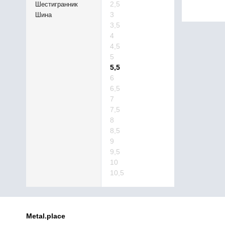
2,5
Шестигранник
3
Шина
3,5
4
4,5
5
5,5
6
6,5
7
7,5
8
8,5
9
9,5
10
10,5
Metal.place