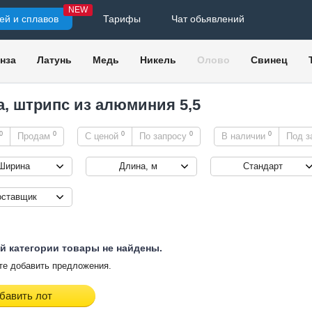
NEW
ей и сплавов
Тарифы
Чат обьявлений
нза
Латунь
Медь
Никель
Олово
Свинец
а, штрипс из алюминия 5,5
0
0
0
0
0
Продам
С ценой
По запросу
В наличии
Под з
Ширина
Длина, м
Стандарт
оставщик
й категории товары не найдены.
е добавить предложения.
бавить лот