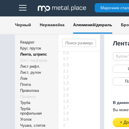
Марочник стал
0,5
0,8
Черный
Нержавейка
Алюминий/дюраль
Бро
1
0,25
0,3
Лент
Квадрат
0,4
Круг, пруток
0,6
Лента, штрипс
Куплю
0,7
Лист перфорир.
0,9
Лист рифл.
1,1
Лист, рулон
1,2
Лом
П
1,3
Плита
1,4
Проволока
1,5
Профиль
1,6
В данно
Труба
1,7
Труба
Вы может
1,8
профильная
1,9
Уголок
+ До
2
Чушка, слиток