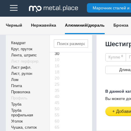
Марочник сталей и
8
Черный
Нержавейка
Алюминий/дюраль
Бронза
12
14
19
Шестигр
Квадрат
27
Круг, пруток
30
Лента, штрипс
0
Куплю
10
Лист перфорир.
16
Лист рифл.
Длина
18
Лист, рулон
20
Лом
25
Плита
35
В данной ка
Проволока
40
Профиль
Вы можете до
45
Труба
50
Труба
+ Добави
55
профильная
60
Уголок
65
Чушка, слиток