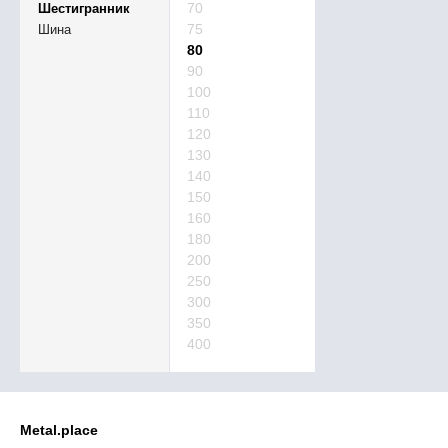
70
Шестигранник
75
Шина
80
90
100
110
120
130
140
150
160
180
200
250
300
350
400
Metal.place