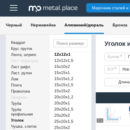
Марочник сталей и
Черный
Нержавейка
Алюминий/дюраль
Бронза
10х10х1,2
10х10х2
Уголок 
Квадрат
10х20х1,2
Круг, пруток
12х12х1
Лента, штрипс
0
Куплю
12х12х1,5
Лист перфорир.
15х10х2
Лист рифл.
0
Б/У
Но
15х15х1
Лист, рулон
15х15х1,2
Лом
Длина
15х15х1,5
Плита
15х15х2
Проволока
20х10х1,2
Профиль
20х20х1
Труба
20х20х1,5
Труба
профильная
20х20х2
Уголок
1
25х10х1,5
Чушка, слиток
25х15х2