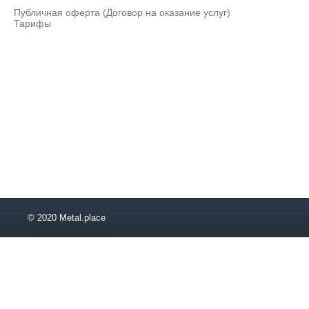
100х100х10
Публичная оферта (Договор на оказание услуг)
120х40х3
Тарифы
140х40х3
200х20х3
10х10х1,6
25х25х1,2
25х25х3
30х15х2
30х30х1,2
30х30х3
35х35х2
40х10х2
40х20х1,5
40х40х1,5
40х40х1,8
© 2020 Metal.place
40х40х4
45х45х1,8
50х25х3
50х30х2
50х30х3
50х50х1,5
50х50х2,5