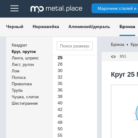
14
Марочник сталей и
15
16
18
Черный
Нержавейка
Алюминий/дюраль
Бронза
19
20
22
Бронза
▪
Кру
Квадрат
23
Круг, пруток
851
25
Лента, штрипс
28
Лист, рулон
30
Лом
Круг 25
32
Полоса
35
Проволока
36
Труба
38
Чушка, слиток
40
Шестигранник
42
45
48
50
55