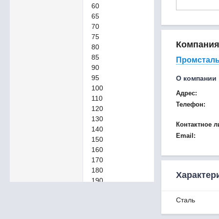
60
65
70
75
Компани
80
85
Промстал
90
95
О компании
100
Адрес:
110
Телефон:
120
130
Контактное л
140
Email:
150
160
170
180
Характер
190
200
Сталь
210
220