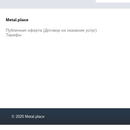
58
63
67
Metal.place
71
106
Публичная оферта (Договор на оказание услуг)
Тарифы
112
118
125
132
163
© 2020 Metal.place