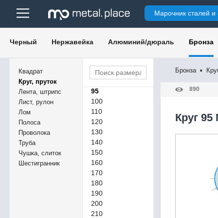
55
Марочник сталей и
60
65
70
Черный
Нержавейка
Алюминий/дюраль
Бронза
75
80
85
Бронза
▪
Кру
Квадрат
90
Круг, пруток
890
95
Лента, штрипс
100
Лист, рулон
110
Лом
Круг 95
120
Полоса
130
Проволока
140
Труба
150
Чушка, слиток
160
Шестигранник
170
180
190
200
210