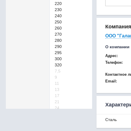
220
230
240
250
Компани
260
270
ООО "Гала
280
290
О компании
295
Адрес:
300
Телефон:
320
7,5
Контактное л
9
Email:
11
13
17
21
Характер
24
26
Сталь
27
29