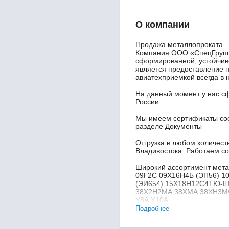
О компании
Продажа металлопроката
Компания ООО «СпецГрупп-
сформированной, устойчив
является предоставление н
авиатехприемкой всегда в 
На данный момент у нас с
России.
Мы имеем сертификаты соо
разделе Документы
Отгрузка в любом количест
Владивостока. Работаем с
Широкий ассортимент мет
09Г2С 09Х16Н4Б (ЭП56) 
(ЭИ654) 15Х18Н12С4ТЮ-Ш
38Х2Н2МА 38ХМА 38ХН3МФ
У8А У10А
Подробнее