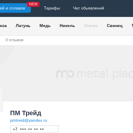
NEW
ей и сплавов
Тарифы
Чат обьявлений
нза
Латунь
Медь
Никель
Олово
Свинец
0
отзывов
ПМ Трейд
pmtreid@yandex.ru
+7
•
•
•
•
•
•
•
•
•