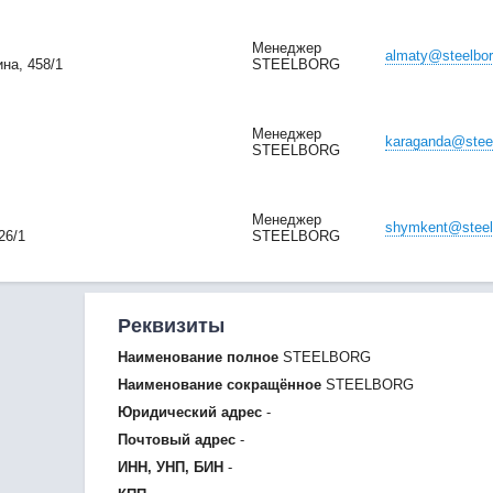
Менеджер
almaty@steelbor
на, 458/1
STEELBORG
Менеджер
karaganda@stee
STEELBORG
Менеджер
shymkent@steel
26/1
STEELBORG
Реквизиты
Наименование полное
STEELBORG
Наименование сокращённое
STEELBORG
Юридический адрес
-
Почтовый адрес
-
ИНН, УНП, БИН
-