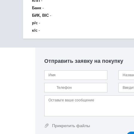
КПП
-
Банк
-
БИК, BIC
-
р/с
-
к/с
-
Отправить заявку на покупку
Прикрепить файлы