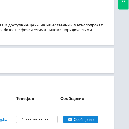
ва и доступные цены на качественный металлопрокат.
 работает с физическими лицами, юридическими
Телефон
Сообщение
g.kz
+7
•
•
•
•
•
•
•
•
•
Сообщение