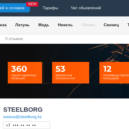
NEW
ей и сплавов
Тарифы
Чат обьявлений
нза
Латунь
Медь
Никель
Олово
Свинец
0
отзывов
STEELBORG
astana@steelborg.kz
+7
•
•
•
•
•
•
•
•
•