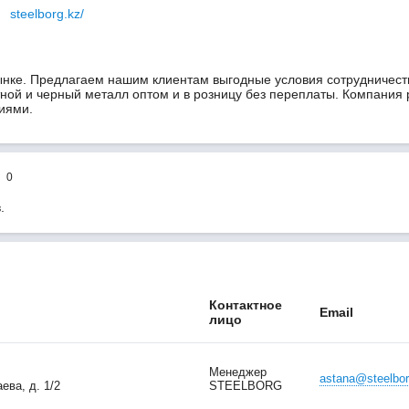
steelborg.kz/
ынке. Предлагаем нашим клиентам выгодные условия сотрудничест
тной и черный металл оптом и в розницу без переплаты. Компания
иями.
0
.
Контактное
Email
лицо
Менеджер
astana@steelbor
ева, д. 1/2
STEELBORG