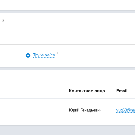
3
1
Труба эл/св
Контактное лицо
Email
Юрий Генадьевич
vug63@mai