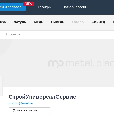
NEW
ей и сплавов
Тарифы
Чат обьявлений
нза
Латунь
Медь
Никель
Олово
Свинец
0
отзывов
СтройУниверсалСервис
vug63@mail.ru
+7
•
•
•
•
•
•
•
•
•