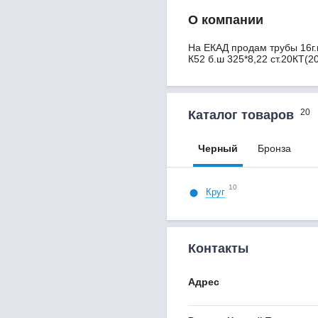
О компании
На ЕКАД продам трубы 16г.в
К52 б.ш 325*8,22 ст.20КТ(2
20
Каталог товаров
Черный
Бронза
10
Круг
Контакты
Адрес