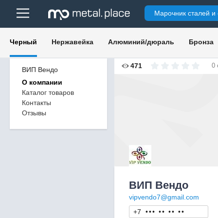
Марочник сталей и
Черный
Нержавейка
Алюминий/дюраль
Бронза
471
0
ВИП Вендо
О компании
Каталог товаров
Контакты
Отзывы
ВИП Вендо
vipvendo7@gmail.com
+7
•
•
•
•
•
•
•
•
•